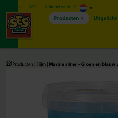
Over ons
FAQ
Verkoper worden?
Producten
Uitgelicht
|
Marble slime – Groen en blauw 
Producten
|
Slijm
|