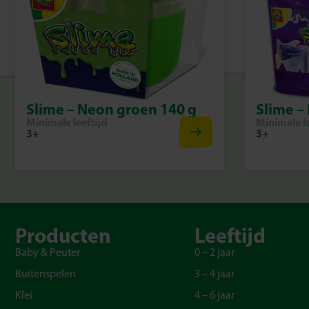
Slime – Neon groen 140 g
Slime – 
Minimale leeftijd
Minimale le
3+
3+
Producten
Leeftijd
Baby & Peuter
0 – 2 jaar
Buitenspelen
3 – 4 jaar
Klei
4 – 6 jaar