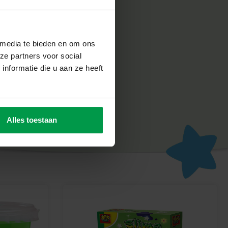
me en geniet van het kleurrijke plezier dat deze groene en
 urenlang creatief speelplezier!
 media te bieden en om ons
ze partners voor social
nformatie die u aan ze heeft
Alles toestaan