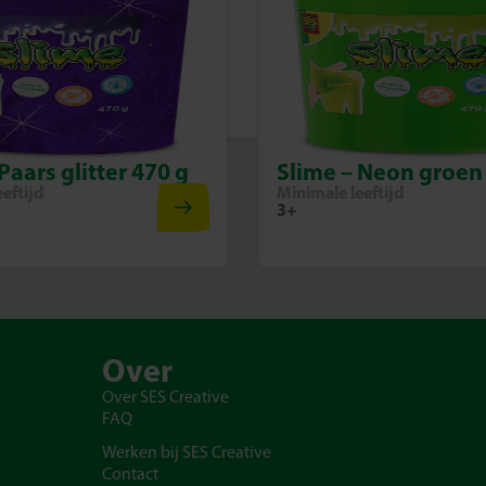
Paars glitter 470 g
Slime – Neon groen
eftijd
Minimale leeftijd
3+
Over
Over SES Creative
FAQ
Werken bij SES Creative
Contact