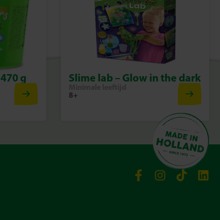
 470 g
Slime lab – Glow in the dark
Minimale leeftijd
8+