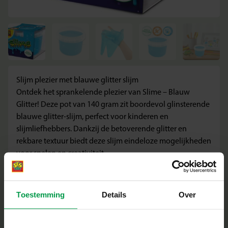
Slijm plezier met blauwe glitter slijm
Ontdek het sprankelende plezier van Slime – Blauw
Glitter! Deze pot van 140 gram zit boordevol glinsterende
blauwe glitter-slijm, perfect voor kinderen en
slijmliefhebbers. Dankzij de betoverende glitter en
rekbare textuur biedt deze slijm eindeloze mogelijkheden
voor spelen en creativiteit.
Wat deze Set Geweldig Maakt
– Vrolijke en speelse blauwe kleur met glitter, perfect om
je collectie slijm mee uit te breiden
Toestemming
Details
Over
+
– De slijm van SES Creative is veilig, geproduceerde en
getest in Nederland
Minimale leeftijd
|
3+
– De slijm is glutenvrij en makkelijk uitwasbaar
|