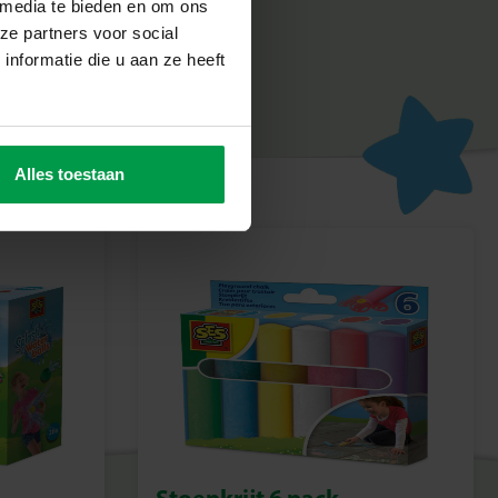
en avontuur, en een geweldige manier om actief bezig te zijn!
 media te bieden en om ons
ze partners voor social
nformatie die u aan ze heeft
Alles toestaan
Stoepkrijt 6 pack