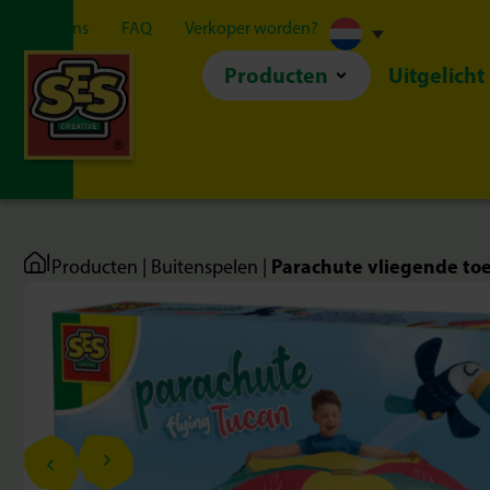
Over ons
FAQ
Verkoper worden?
Producten
Uitgelicht
|
Parachute vliegende to
Producten
|
Buitenspelen
|