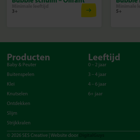
Minimale leeftijd
Minimale le
3+
5+
Producten
Leeftijd
Baby & Peuter
0 – 2 jaar
Buitenspelen
3 – 4 jaar
Klei
4 – 6 jaar
Knutselen
6+ jaar
Ontdekken
Slijm
Strijkkralen
DigitalGuys
© 2026 SES Creative | Website door