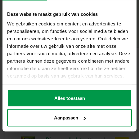
de maatstreepjes helpen om de grootte van het diertje
+
vast te stellen. Laat de diertjes daarna weer vrij in de
Deze website maakt gebruik van cookies
natuur!
Minimale leeftijd
|
5+
Wat deze Set Geweldig Maakt
We gebruiken cookies om content en advertenties te
Productnummer
|
25208
Deel dit product
– Zet zelf insectenkijkers in elkaar met duidelijke
personaliseren, om functies voor social media te bieden
handleiding
en om ons websiteverkeer te analyseren. Ook delen we
– Handige tool om kleine insecten en andere beestjes te
informatie over uw gebruik van onze site met onze
vangen en te bestuderen
partners voor social media, adverteren en analyse. Deze
– Versier je insectenkijkers met kleurrijke insectenstickers
partners kunnen deze gegevens combineren met andere
Gerelateerde producten
– STEM speelgoed dat buitenspelen en de
informatie die u aan ze heeft verstrekt of die ze hebben
nieuwsgierigheid naar de natuur stimuleert
verzameld op basis van uw gebruik van hun services.
– Een insectenkijker met handvat om eenvoudig mee te
Glowing
Minimale
nemen
leeftijd
zonnestelsel
Op Avontuur in de Wereld van Insecten!
Alles toestaan
5+
De natuur zit vol verassingen, zelfs in je eigen tuin of op
het schoolplein. Deze set is niet alleen leuk om meer te
Aanpassen
ontdekken over de natuur, voordat je hieraan begint zul
je eerst je eigen insecten observatie doos in elkaar
moeten zetten en versieren. Klussen maar! De observatie