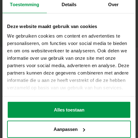
Kleurrijke houten vormpjes die de fantasie prikkelen
Toestemming
Details
Over
+
Stimuleert fijne motoriek, concentratie en creativiteit
Minimale leeftijd
|
3+
Productnummer
|
00926
Stevig kurken plankje en veilige, kindvriendelijke
Deze website maakt gebruik van cookies
Deel dit product
onderdelen
We gebruiken cookies om content en advertenties te
personaliseren, om functies voor social media te bieden
Eindeloos herbruikbaar – elke creatie is weer anders
en om ons websiteverkeer te analyseren. Ook delen we
Fantasie met een klap tot leven gebracht
informatie over uw gebruik van onze site met onze
Met Hamertje Tik – Fantasie bouwen kinderen keer op
partners voor social media, adverteren en analyse. Deze
Gerelateerde producten
keer hun eigen fantasiewereld. Of het nu een huis, dier of
partners kunnen deze gegevens combineren met andere
denkbeeldig voertuig is: elk ontwerp is uniek. Kinderen
informatie die u aan ze heeft verstrekt of die ze hebben
oefenen spelenderwijs met vormen, kleuren en
verzameld op basis van uw gebruik van hun services.
Lijm 100ml
Minimale
compositie, terwijl ze hun fijne motoriek en geduld
leeftijd
trainen. Dit is Montessori-speelgoed in de puurste vorm:
3+
ontdekken, proberen en trots zijn op het resultaat.
Alles toestaan
Inhoud van de set:
Stevig kurken plankje
Aanpassen