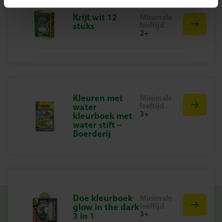
Houten hamertje
Krijt wit 12
Minimale
Verschillende houten vormpjes
leeftijd
stuks
2+
Spijkertjes
Waarom kiezen voor SES Creative?
Bij SES Creative ontwikkelen we speelgoed dat kinderen
helpt groeien. Onze producten stimuleren creativiteit,
zelfvertrouwen en ontwikkeling – altijd veilig,
Kleuren met
Minimale
leeftijd
water
verantwoord en leuk. Al meer dan 50 jaar maken we
3+
kleurboek met
duurzaam speelgoed dat met trots in Nederland wordt
water stift –
ontworpen en geproduceerd.
Boerderij
Tik, bouw en fantaseer er op los!
Laat kinderen hun fantasie de vrije loop en tik de mooiste
creaties in elkaar. Bestel nu de Hamertje Tik – Fantasie set
en ontdek samen hoe tijdloos knutselen kan zijn!
Doe kleurboek
Minimale
leeftijd
glow in the dark
3+
3 in 1