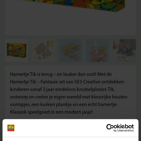
Hamertje Tik is terug – en leuker dan ooit! Met de
Hamertje Tik – Fantasie set van SES Creative ontdekken
kinderen vanaf 3 jaar eindeloos knutselplezier. Tik,
ontwerp en creëer je eigen wereld met kleurrijke houten
vormpjes, een kurken plankje en een echt hamertje.
Klassiek speelgoed in een modern jasje!
Wat deze set geweldig maakt:
Tijdloze knutselactiviteit met een moderne twist