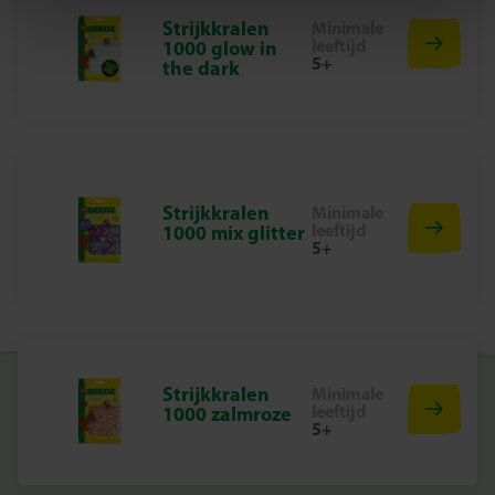
1200 eco-strijkkralen
Strijkkralen
Minimale
Strijkpapier
leeftijd
1000 glow in
5+
the dark
Waarom kiezen voor SES Creative
Bij SES Creative vinden we veiligheid en duurzaamheid
erg belangrijk. Daarom worden de producten
geproduceerd en getest in de fabriek in Nederland,
volgens de strengste Europese veiligheidsnormen en met
oog voor het milieu. Green Beedz combineert creatief
Strijkkralen
Minimale
leeftijd
speelplezier met zorg voor onze planeet.
1000 mix glitter
5+
Begin vandaag nog met jouw Green Beedz avontuur
Ontdek het plezier van strijkkralen en maak de stoerste
dino’s met deze duurzame set. Perfect voor eindeloos
creatief én verantwoord speelplezier!
Strijkkralen
Minimale
leeftijd
1000 zalmroze
5+