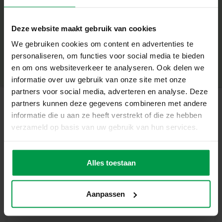
Wat deze set geweldig maakt
+
Deze website maakt gebruik van cookies
Inclusief triceratops legbord en 1200 eco-strijkkralen
Minimale leeftijd
|
5+
We gebruiken cookies om content en advertenties te
Gemaakt van gerecycled materiaal
Productnummer
|
06405
personaliseren, om functies voor social media te bieden
Deel dit product
Ontwerp meerdere dinofiguren
en om ons websiteverkeer te analyseren. Ook delen we
Geschikt voor kinderen vanaf 5 jaar
informatie over uw gebruik van onze site met onze
Stimuleert creativiteit, fijne motoriek en duurzaam
partners voor social media, adverteren en analyse. Deze
bewustzijn
partners kunnen deze gegevens combineren met andere
Laat je verbeelding stralen
informatie die u aan ze heeft verstrekt of die ze hebben
Gerelateerde producten
Met deze eco-vriendelijke set maken kinderen hun eigen
verzameld op basis van uw gebruik van hun services.
dinofiguren. Het stevige legbord houdt de kralen netjes
op hun plek, waardoor er stoere en kleurrijke ontwerpen
Mix strijkkralen
Minimale
ontstaan. Een geweldige manier om creativiteit en
leeftijd
Alles toestaan
7000
5+
duurzaamheid te combineren.
Inhoud van de set
Aanpassen
1 eco-triceratops legbord