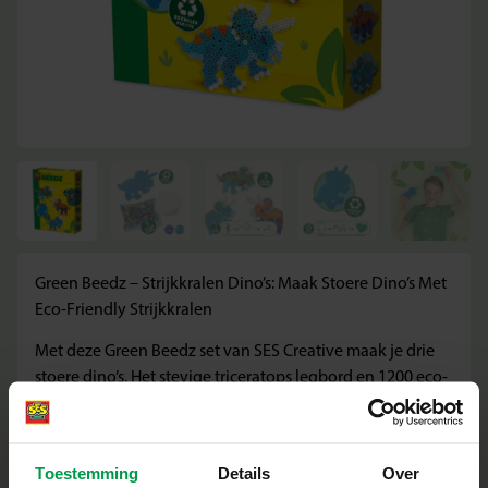
Green Beedz – Strijkkralen Dino’s: Maak Stoere Dino’s Met
Eco-Friendly Strijkkralen
Met deze Green Beedz set van SES Creative maak je drie
stoere dino’s. Het stevige triceratops legbord en 1200 eco-
strijkkralen van gerecycled materiaal zorgen ervoor dat je
prachtige figuren kunt ontwerpen. Zo combineer je
creatief plezier met een duurzame keuze. Perfect voor
Toestemming
Details
Over
kinderen vanaf 5 jaar die dol zijn op dinosaurussen.