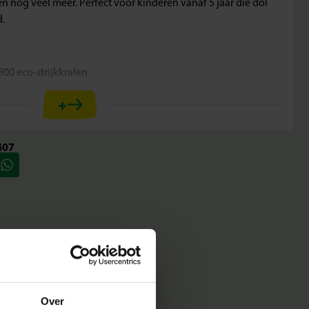
en nog veel meer. Perfect voor kinderen vanaf 5 jaar die dol
d.
00 eco-strijkkralen
iaal
+
jaar
motoriek en duurzaam bewustzijn
407
maken kinderen hun eigen bosdieren. Het stevige hexagon
p hun plek, zodat er telkens weer unieke en kleurrijke
reatieve manier om natuur en duurzaamheid te combineren.
Over