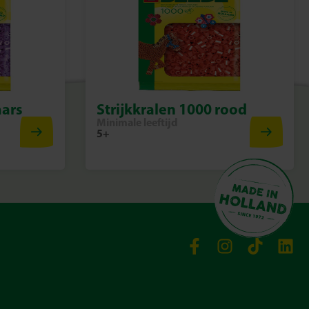
aars
Strijkkralen 1000 rood
Minimale leeftijd
5+