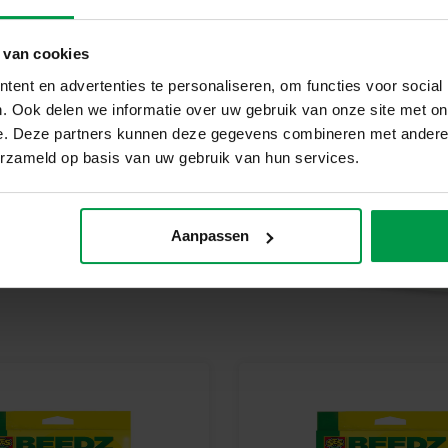
Waarom kiezen voor SES Creati
Bij SES Creative vinden we ve
producten geproduceerd en gete
 van cookies
veiligheidsnormen en met oog v
ent en advertenties te personaliseren, om functies voor social
met zorg voor onze planeet.
. Ook delen we informatie over uw gebruik van onze site met on
e. Deze partners kunnen deze gegevens combineren met andere i
Begin vandaag nog met jouw G
erzameld op basis van uw gebruik van hun services.
Ontdek het plezier van strijkk
Perfect voor eindeloos creatief
Aanpassen