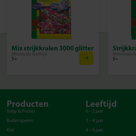
Mix strijkkralen 3000 glitter
Strijkk
Minimale leeftijd
Minimale le
5+
5+
Producten
Leeftijd
Baby & Peuter
0 – 2 jaar
Buitenspelen
3 – 4 jaar
Klei
4 – 6 jaar