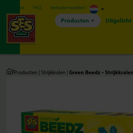
Over ons
FAQ
Verkoper worden?
Producten
Uitgelicht
|
Green Beedz – Strijkkrale
Producten
|
Strijkkralen
|