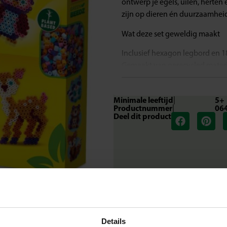
ontwerp je egels, uilen, herten 
zijn op dieren én duurzaamhei
Wat deze set geweldig maakt
Inclusief hexagon legbord en 18
Gemaakt van gerecycled mater
Ontwerp schattige bosdieren
Geschikt voor kinderen vanaf 5 
Minimale leeftijd
|
5+
Stimuleert creativiteit, fijne 
Productnummer
|
06
Deel dit product
Laat je verbeelding stralen
Met deze eco-vriendelijke set 
legbord houdt de kralen goed o
dierenfiguren ontstaan. Een c
Inhoud van de set
1 eco-hexagon legbord
1800 eco-strijkkralen mix
Details