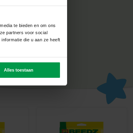
ve
iligheid en duurzaamheid erg belangrijk. Daarom worden de
st in de fabriek in Nederland, volgens de strengste Europese
oor het milieu. Green Beedz combineert creatief speelplezier
 media te bieden en om ons
ze partners voor social
nformatie die u aan ze heeft
reen Beedz avontuur
ralen en maak de mooiste bosdieren met deze duurzame set.
 én verantwoord speelplezier!
Alles toestaan