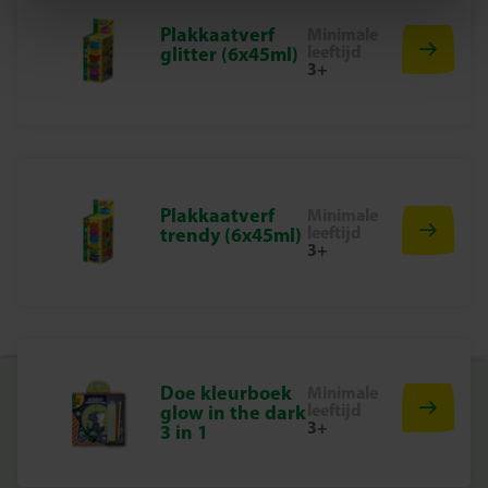
Gietmal
Plakkaatverf
Minimale
Gips
leeftijd
glitter (6x45ml)
3+
6 kleuren verf
Glitters
Penseel
Waarom kiezen voor SES Creative?
Bij SES Creative vinden we veiligheid erg belangrijk.
Plakkaatverf
Minimale
leeftijd
Daarom worden de producten geproduceerd en getest in
trendy (6x45ml)
3+
de fabriek in Nederland, volgens de strengste Europese
veiligheidsnormen. Speelgoed van SES Creative zorgt
voor plezier en is erop gericht dat kinderen trots kunnen
zijn op hun werk, wat de creativiteit en ontwikkeling
stimuleert.
Doe kleurboek
Minimale
Laat jouw droompaard tot leven komen
leeftijd
glow in the dark
3+
3 in 1
Pak de Gieten en Schilderen – Paard met Manen set en
ontdek hoe leuk knutselen meisjes het vinden om hun