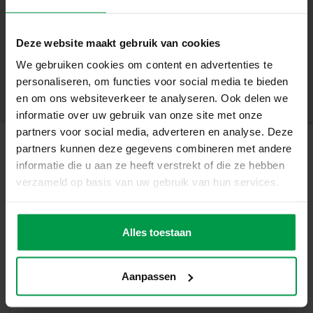
Wat deze set geweldig maakt
+
Deze website maakt gebruik van cookies
Gips gieten in 3D voor een realistisch paardenbeeld
Minimale leeftijd
|
5+
We gebruiken cookies om content en advertenties te
Gedetailleerde mal voor een indrukwekkend
Productnummer
|
01272
personaliseren, om functies voor social media te bieden
Deel dit product
eindresultaat
en om ons websiteverkeer te analyseren. Ook delen we
Inclusief glitters voor een extra sprankelend effect
informatie over uw gebruik van onze site met onze
Stimuleert creativiteit en fijne motoriek
partners voor social media, adverteren en analyse. Deze
Perfect voor knutselen meisjes die van paarden houden
partners kunnen deze gegevens combineren met andere
Voor kleine paardenliefhebbers met grote ideeën
informatie die u aan ze heeft verstrekt of die ze hebben
Gerelateerde producten
verzameld op basis van uw gebruik van hun services.
Deze set is een droom voor knutselen meisjes die fantasie
willen combineren met creativiteit. Van het gieten van het
Vingerverf
Minimale
beeld tot het schilderen van de manen: elk moment is
leeftijd
mega set 6
Alles toestaan
2+
kleuren x 110
leuk én leerzaam. Dankzij de glitters en de heldere
mL
kleuren krijgt elk paard een unieke uitstraling —
helemaal zoals zij het voor zich zien.
Aanpassen
Inhoud van de set