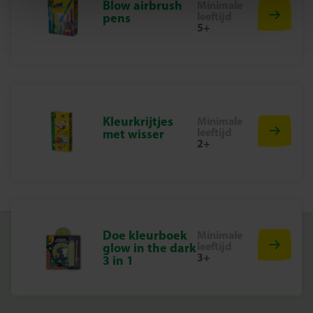
Blow airbrush
Minimale
leeftijd
pens
Begin vandaag nog met gips gieten!
5+
Met de SES Creative – Gips 900 gram set heb je altijd
genoeg materiaal in huis om jouw creatieve projecten uit
te voeren. Laat je fantasie de vrije loop en ontdek hoe
leuk het is om keer op keer de mooiste gipsfiguren te
maken.
Kleurkrijtjes
Minimale
leeftijd
met wisser
2+
Doe kleurboek
Minimale
leeftijd
glow in the dark
3+
3 in 1