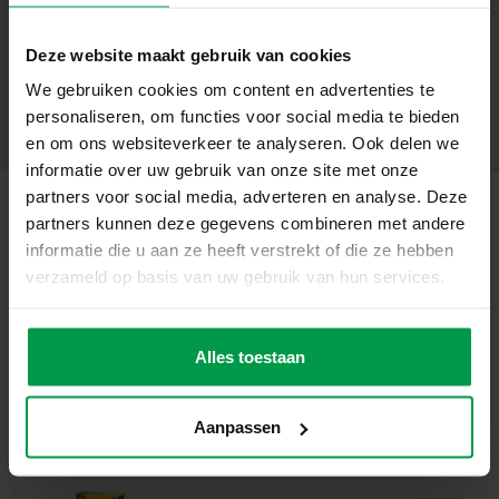
+
900 gram sneldrogend modelgips (3 zakjes van 300 gram)
Deze website maakt gebruik van cookies
Waarom kiezen voor deze set?
Minimale leeftijd
|
5+
Productnummer
|
01135
We gebruiken cookies om content en advertenties te
Deel dit product
Losse verpakking, ideaal als navulling voor gipsmallen
personaliseren, om functies voor social media te bieden
en om ons websiteverkeer te analyseren. Ook delen we
Sneldrogend gips voor snelle en mooie resultaten
informatie over uw gebruik van onze site met onze
Perfect voor hergebruik van SES Creative gipsmallen
partners voor social media, adverteren en analyse. Deze
partners kunnen deze gegevens combineren met andere
Ook geschikt voor andere creatieve toepassingen
Gerelateerde producten
informatie die u aan ze heeft verstrekt of die ze hebben
verzameld op basis van uw gebruik van hun services.
Geschikt voor zowel beginners als ervaren knutselaars
Blow airbrush
Minimale
Oneindig veel creatieve mogelijkheden
leeftijd
pens – Magisch
5+
kleurverandere
Met dit modelgips kun je eindeloos variëren en
Alles toestaan
n
experimenteren. Gebruik het om bestaande SES mallen
opnieuw te vullen, maak een hele collectie beeldjes of
Aanpassen
verzin je eigen creatieve toepassingen. Het resultaat?
Prachtige gipsfiguren die je vervolgens kunt schilderen
en personaliseren.