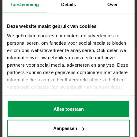
Toestemming
Details
Over
+
Fluffy garen in roze, paars en wit
6 schattige dieren om te versieren
Minimale leeftijd
|
3+
Productnummer
|
14010
Deze website maakt gebruik van cookies
Deel dit product
Kinderschaar
We gebruiken cookies om content en advertenties te
Waarom deze set geweldig is
personaliseren, om functies voor social media te bieden
en om ons websiteverkeer te analyseren. Ook delen we
Creëer zes unieke, zachte dieren met fluffy garen
informatie over uw gebruik van onze site met onze
partners voor social media, adverteren en analyse. Deze
Stimuleert fijne motoriek, concentratie en creativiteit
Gerelateerde producten
partners kunnen deze gegevens combineren met andere
Veilig en eenvoudig: inclusief kinderschaar en duidelijke
informatie die u aan ze heeft verstrekt of die ze hebben
uitleg
verzameld op basis van uw gebruik van hun services.
Vingerverf
Minimale
leeftijd
trendy 4
De dieren zijn steeds opnieuw te versieren
2+
kleuren x 110ml
Geschikt voor kinderen vanaf 5 jaar
Alles toestaan
Hoe werkt het?
Kies een van de zes dieren en wikkel het zachte garen om
Aanpassen
zijn lichaam. Geef hem een volle pluizige vacht of een