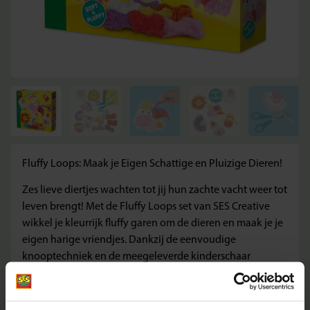
Fluffy Loops: Maak je Eigen Schattige en Pluizige Dieren!
Zes lieve diertjes wachten tot jij hun zachte vacht weer tot
leven brengt! Met de Fluffy Loops set van SES Creative
wikkel je kleurrijk fluffy garen om de dieren en maak je je
eigen harige vriendjes. Dankzij de eenvoudige
knooptechniek en de meegeleverde kinderschaar
kunnen kinderen direct aan de slag.
Inhoud van de verpakking