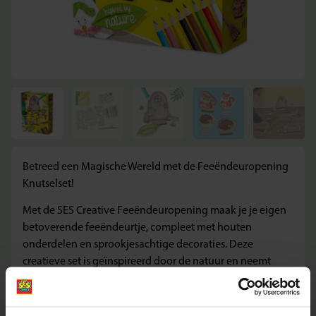
Betreed een Magische Wereld met de Feeëndeuropening
Knutselset!
Met de SES Creative Feeëndeuropening maak je je eigen
betoverende feeëndeurtje, compleet met houten
onderdelen en sprookjesachtige decoraties. Deze
creatieve set is geïnspireerd door de natuur en neemt
kinderen mee in een wereld vol magie, fantasie en
verhalen. Perfect voor kleine kunstenaars en dromers
vanaf 5 jaar.