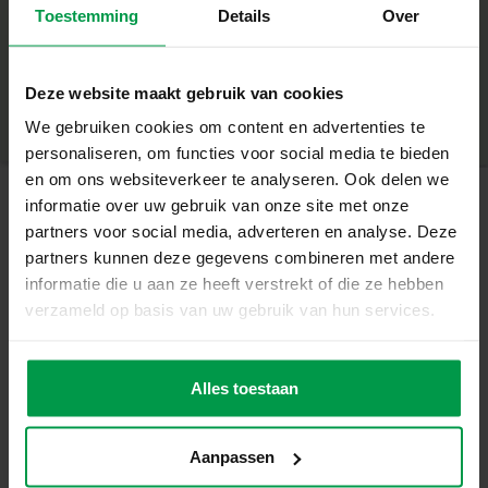
Toestemming
Details
Over
+
Inhoud van de verpakking
Minimale leeftijd
|
5+
Houten mini-deur en accessoires
Productnummer
|
14038
Deze website maakt gebruik van cookies
Deel dit product
Lijm
We gebruiken cookies om content en advertenties te
personaliseren, om functies voor social media te bieden
8 kleurpotloden
en om ons websiteverkeer te analyseren. Ook delen we
Stickervel met sprookjesachtige details
informatie over uw gebruik van onze site met onze
partners voor social media, adverteren en analyse. Deze
Gerelateerde producten
Duidelijke stap-voor-stap handleiding
partners kunnen deze gegevens combineren met andere
informatie die u aan ze heeft verstrekt of die ze hebben
Unieke eigenschappen
Vingerverf
verzameld op basis van uw gebruik van hun services.
Minimale
Geïnspireerd door de natuur en sprookjesachtige
leeftijd
mega set 6
2+
kleuren x 110
fantasiewerelden
mL
Alles toestaan
Inclusief alles om direct aan de slag te gaan
Stimuleert creativiteit, fijne motoriek en fantasierijk spel
Aanpassen
Geschikt voor kinderen vanaf 5 jaar