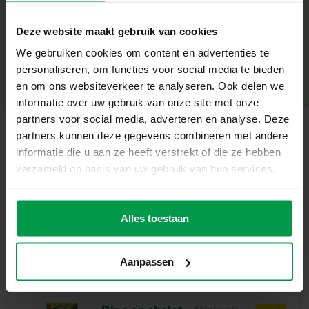
– 2-in-1 set met T-Rex skelet en speelfiguur
+
– Combineert opgraven met spelen
Deze website maakt gebruik van cookies
– Stimuleert nieuwsgierigheid en motorische
Minimale leeftijd
|
5+
vaardigheden
We gebruiken cookies om content en advertenties te
Productnummer
|
25092
Deel dit product
– Inclusief alle benodigde gereedschappen
personaliseren, om functies voor social media te bieden
– Perfect voor kinderen vanaf 5 jaar
en om ons websiteverkeer te analyseren. Ook delen we
Ontdek Het Plezier Van Opgraven en Spelen
informatie over uw gebruik van onze site met onze
Met deze set kunnen kinderen eerst het T-Rex skelet
partners voor social media, adverteren en analyse. Deze
opgraven en daarna genieten van avontuurlijk spelen
partners kunnen deze gegevens combineren met andere
Gerelateerde producten
met het T-Rex speelfiguur. Een geweldige combinatie van
informatie die u aan ze heeft verstrekt of die ze hebben
leren en spelen die jonge paleontologen inspireert. Deze
verzameld op basis van uw gebruik van hun services.
set is ideaal voor ouders die hun kinderen willen laten
Dino bad
Minimale
genieten van een leerzame en avontuurlijke activiteit. Het
leeftijd
bruisbal
biedt een leuke manier om te spelen en te leren, terwijl
Alles toestaan
3+
surprise
het de fijne motoriek en verbeeldingskracht van je kind
stimuleert.
Aanpassen
Inhoud van de Set
– T-Rex speelfiguur
– Bikblok met T-Rex skelet