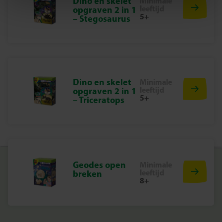
Dino en skelet
Minimale
– Houten hamer en beitel
leeftijd
opgraven 2 in 1
5+
Waarom kiezen voor SES Creative?
– Stegosaurus
Bij SES Creative vinden we veiligheid erg belangrijk.
Daarom worden de producten geproduceerd en getest in
de fabriek in Nederland, volgens de strengste Europese
veiligheidsnormen. Speelgoed van SES Creative zorgt
voor plezier en is erop gericht dat kinderen trots kunnen
Dino en skelet
Minimale
zijn op hun werk, wat de creativiteit en ontwikkeling
leeftijd
opgraven 2 in 1
5+
– Triceratops
stimuleert.
Begin Vandaag Nog Met Opgraven en Spelen
Ontdek het plezier van archeologie en avontuur met deze
2-in-1 T-Rex set. Perfect voor urenlang leer- en
speelplezier!
Geodes open
Minimale
leeftijd
breken
8+