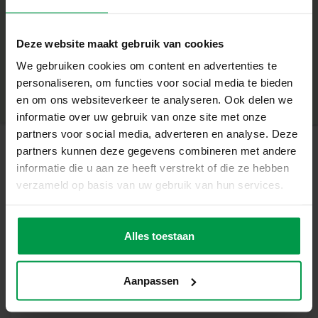
Was dieses Set so großartig macht
– 2-in-1-Set mit T-Rex-Skelett und Spielfigur
+
– Kombiniert Ausgraben mit Spielen
Deze website maakt gebruik van cookies
– Fördert Neugier und motorische Fähigkeiten
Mindestalter
|
5+
We gebruiken cookies om content en advertenties te
– Enthält alle erforderlichen Werkzeuge
Produktnummer
|
25092
personaliseren, om functies voor social media te bieden
Teilen Sie dieses Produkt
– Perfekt für Kinder ab 5 Jahren
en om ons websiteverkeer te analyseren. Ook delen we
Entdecken Sie den Spaß am Ausgraben und Spielen
informatie over uw gebruik van onze site met onze
Mit diesem Set können Kinder zuerst das T-Rex-Skelett
partners voor social media, adverteren en analyse. Deze
ausgraben und dann mit der T-Rex-Spielfigur
partners kunnen deze gegevens combineren met andere
abenteuerlich spielen. Eine großartige Kombination aus
informatie die u aan ze heeft verstrekt of die ze hebben
Ähnliche Produkte
Lernen und Spielen, die junge Paläontologen inspiriert.
verzameld op basis van uw gebruik van hun services.
Dieses Set ist ideal für Eltern, die ihren Kindern eine
lehrreiche und abenteuerliche Aktivität bieten möchten.
Dino-
Mindestalte
Es bietet eine unterhaltsame Möglichkeit zum Spielen
r
Badebomben
Alles toestaan
und Lernen und fördert gleichzeitig die Feinmotorik und
3+
surprise
Fantasie Ihres Kindes.
Inhalt des Sets
Aanpassen
– T-Rex-Spielfigur
– Bikblock mit T-Rex-Skelett