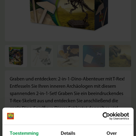
Graben und entdecken: 2-in-1-Dino-Abenteuer mit T-Rex!
Entfesseln Sie Ihren inneren Archäologen mit diesem
spannenden 2-in-1-Set! Graben Sie ein beeindruckendes
T-Rex-Skelett aus und entdecken Sie anschließend die
coole Dino-Spielfigur. Dieses Set bietet doppelt so viel
Spaß für junge Entdecker, die Dinosaurier und Abenteuer
lieben. Eine perfekte Möglichkeit, spielerisch zu lernen
und eine spannende Ausgrabung zu genießen!
Toestemming
Details
Over