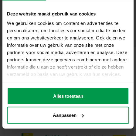
Wat deze set geweldig maakt
+
Deze website maakt gebruik van cookies
Complete set met 5000 strijkkralen, 4 koppelbare
Minimale leeftijd
|
12+
legborden, strijkpapier en handleiding
We gebruiken cookies om content en advertenties te
Productnummer
|
06011
Deel dit product
Maak je eigen versie van Frida Kahlo’s iconische portret
personaliseren, om functies voor social media te bieden
Geschikt voor volwassenen en kinderen vanaf 12 jaar
en om ons websiteverkeer te analyseren. Ook delen we
Stimuleert creativiteit, precisie en geduld
informatie over uw gebruik van onze site met onze
Eindresultaat: een kleurrijke en unieke muurdecoratie
partners voor social media, adverteren en analyse. Deze
partners kunnen deze gegevens combineren met andere
Laat je verbeelding stralen
Gerelateerde producten
informatie die u aan ze heeft verstrekt of die ze hebben
Met Beedz Art transformeer je duizenden strijkkralen in
verzameld op basis van uw gebruik van hun services.
een waar kunstwerk. Dankzij de duidelijke instructies en
de juiste kralenmix ontstaat een gedetailleerd en
Strijkkralen
Minimale
indrukwekkend resultaat dat recht doet aan Frida Kahlo’s
leeftijd
1000 neon roze
Alles toestaan
5+
expressieve stijl. Een ontspannende bezigheid die kunst
en creativiteit perfect combineert.
Aanpassen
Inhoud van de set
5000 strijkkralen