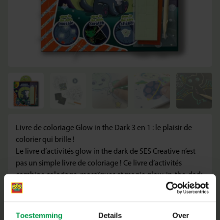
Livre de coloriage Glow in the Dark 3 en 1 : le plaisir de
colorier qui brille !
Le livre d’activités glow in the dark de SES Creative n’est
pas un simple livre de coloriage ! Ce livre d’activités
combine coloriage, mosaïques et magie glow-in-the-dark
en un seul ensemble. Coloriez les pages avec vos couleurs
préférées, utilisez les autocollants mosaïques fluo pour
ajouter des accents supplémentaires et collez les étoiles et
Toestemming
Details
Over