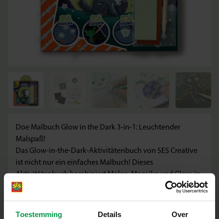
Doe Malbuch Glow in the Dark 3-in-1: Leuchtender
Malspaß!
Das Glow-in-the-Dark-Aktivitätenbuch von SES Creative
ist nicht nur ein einfaches Malbuch! Dieses
Aktivitätenbuch kombiniert Malen, Mosaike und Glow-in-
the-Dark-Magie in einem Set. Male die Seiten mit deinen
Lieblingsfarben aus, verwende die Neon-Mosaik-Sticker,
um zusätzliche Akzente zu setzen, und klebe die Glow-in-
Toestemming
Details
Over