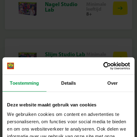
Nagel Studio
Minimale
leeftijd
Lab
8+
Slijm Studio Lab
Minimale
leeftijd
5+
Toestemming
Details
Over
Tattoo studio
Minimale
Deze website maakt gebruik van cookies
leeftijd
lab
5+
We gebruiken cookies om content en advertenties te
personaliseren, om functies voor social media te bieden
en om ons websiteverkeer te analyseren. Ook delen we
informatie over uw gebruik van onze site met onze