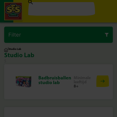
Filter
|
Studio Lab
Studio Lab
5
Badbruisballen
Minimale
leeftijd
studio lab
8+