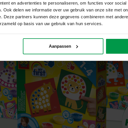
eld nodigt uit om te proberen, te maken en spelenderwijs te ontdek
ent en advertenties te personaliseren, om functies voor social
. Ook delen we informatie over uw gebruik van onze site met on
spelen
e. Deze partners kunnen deze gegevens combineren met andere i
i
Slijm
erzameld op basis van uw gebruik van hun services.
Aanpassen