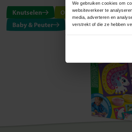
wer
We gebruiken cookies om cont
websiteverkeer te analyseren
Knutselen
Ontdekken
Buiten
media, adverteren en analys
Baby & Peuter
Strijkkralen
Kle
verstrekt of die ze hebben v