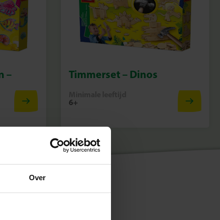
n –
Timmerset – Dinos
Minimale leeftijd
6+
Over
tijd en interesse. Elke