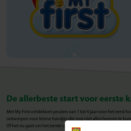
De allerbeste start voor eerste
Met My First ontdekken peuters van 1 tot 4 jaar voor het eerst ho
ontworpen voor kleine handjes die nog niet alles hoeven te kun
Of het nu gaat om het eerste contact met verf, klei of lijm: My Fir