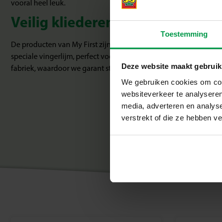
vooral heel leuk.
Veilig kliederen met verf en lijm
Toestemming
De producten van My First zijn gemaakt om zorgeloos te experime
speciale vingerlijm, perfect voor peuters die net beginnen met 
Deze website maakt gebruik
fabriek, waardoor we garant staan voor super veilige, glutenvri
We gebruiken cookies om cont
websiteverkeer te analyseren
media, adverteren en analys
verstrekt of die ze hebben v