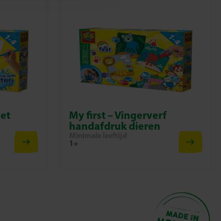
met
My first – Vingerverf
handafdruk dieren
Minimale leeftijd
1+