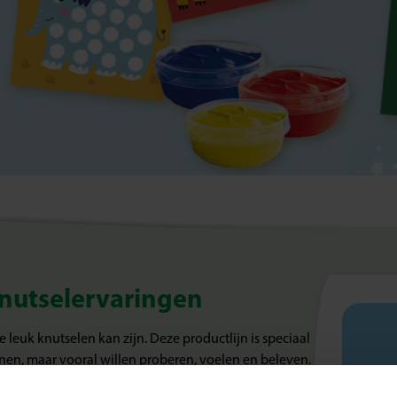
 knutselervaringen
e leuk knutselen kan zijn. Deze productlijn is speciaal
nen, maar vooral willen proberen, voelen en beleven.
st maakt die eerste creatieve stapjes extra makkelijk én