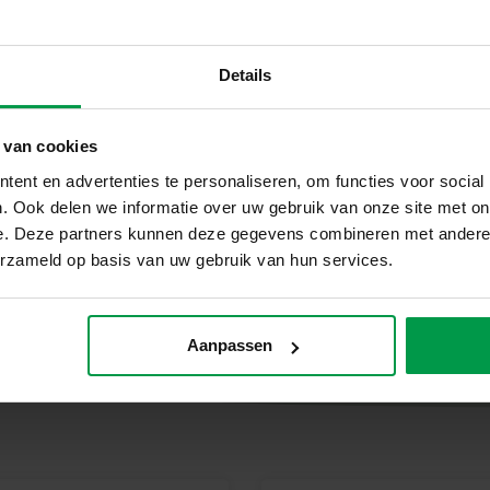
Details
nteren. Denk aan vrolijke vingerverf, zachte klei en
knutselen. Alles wordt geproduceerd in onze eigen
 van cookies
je en vegan producten.
ent en advertenties te personaliseren, om functies voor social
. Ook delen we informatie over uw gebruik van onze site met on
e. Deze partners kunnen deze gegevens combineren met andere i
erzameld op basis van uw gebruik van hun services.
Aanpassen