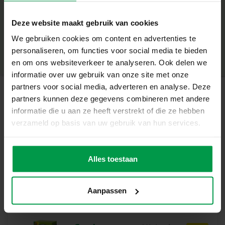
– Leuk om in elkaar te zetten. Eenvoudige constructie
+
– Natuurlijke uitstraling die perfect past in elke tuin
Deze website maakt gebruik van cookies
– Geschikt voor kinderen vanaf 5 jaar
Minimale leeftijd
|
5+
– Ontdek de vogels bij jou in de tuin
We gebruiken cookies om content en advertenties te
Productnummer
|
25114
Deel dit product
Maak Een Verschil Voor De Vogels In Jouw Tuin
personaliseren, om functies voor social media te bieden
Met deze set kunnen kinderen hun eigen
en om ons websiteverkeer te analyseren. Ook delen we
vogelvoederstation bouwen, decoreren en ophangen.
informatie over uw gebruik van onze site met onze
Het is niet alleen leuk om te doen, maar helpt ook de
partners voor social media, adverteren en analyse. Deze
vogels in je omgeving door ze een plekje te geven waar
partners kunnen deze gegevens combineren met andere
Gerelateerde producten
ze veilig kunnen eten. Perfect voor jonge
informatie die u aan ze heeft verstrekt of die ze hebben
natuurliefhebbers!
verzameld op basis van uw gebruik van hun services.
Inhoud van de Set
Glowing
Minimale
– Houten onderdelen
leeftijd
zonnestelsel
– Katoenen draad
Alles toestaan
5+
– Lijm
– Houten kralen voor decoratie
Aanpassen
Waarom kiezen voor SES Creative?
Bij SES Creative vinden we veiligheid erg belangrijk.
Daarom worden de producten geproduceerd en getest in