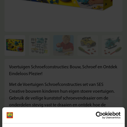
Voertuigen Schroefconstructies: Bouw, Schroef en Ontdek
Eindeloos Plezier!
Met de Voertuigen Schroefconstructies set van SES
Creative bouwen kinderen hun eigen stoere voertuigen.
Gebruik de veilige kunststof schroevendraaier om de
onderdelen stevig vast te draaien en ontdek hoe de
helicopter en terreinwagen stap voor stap tot leven
komen. Klaar met spelen? Schroef alles weer uit elkaar en
begin gewoon opnieuw. Deze set biedt eindeloos speel-