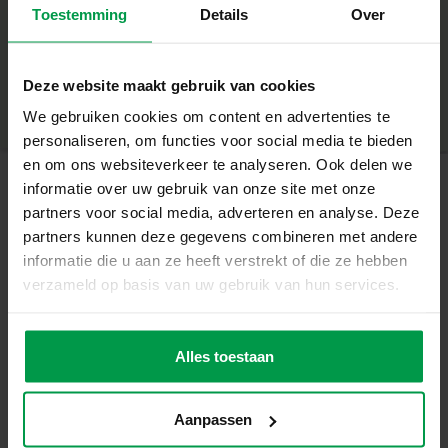
Toestemming
Details
Over
en leergenot voor kleine bouwers met grote ideeën.
+
Wat deze set geweldig maakt
Minimale leeftijd
|
5+
Productnummer
|
14292
Deze website maakt gebruik van cookies
Deel dit product
De onderdelen kunnen steeds opnieuw in en uit elkaar
We gebruiken cookies om content en advertenties te
geschroefd worden voor eindeloos speelplezier
personaliseren, om functies voor social media te bieden
Stimuleert probleemoplossend denken en logisch
en om ons websiteverkeer te analyseren. Ook delen we
redeneren
informatie over uw gebruik van onze site met onze
partners voor social media, adverteren en analyse. Deze
Gerelateerde producten
Bevordert de ontwikkeling van fijne motoriek en hand-
partners kunnen deze gegevens combineren met andere
oogcoördinatie
informatie die u aan ze heeft verstrekt of die ze hebben
Bevat veilige kunststof schroeven en een kindvriendelijke
verzameld op basis van uw gebruik van hun services.
Vingerverf
Minimale
schroevendraaier
leeftijd
primair 4
2+
kleuren x 110ml
Inclusief twee stoere voertuigen: een helicopter en een
Alles toestaan
terreinwagen
Bouwen, leren en opnieuw beginnen
Aanpassen
De Voertuigen Schroefconstructies set laat kinderen