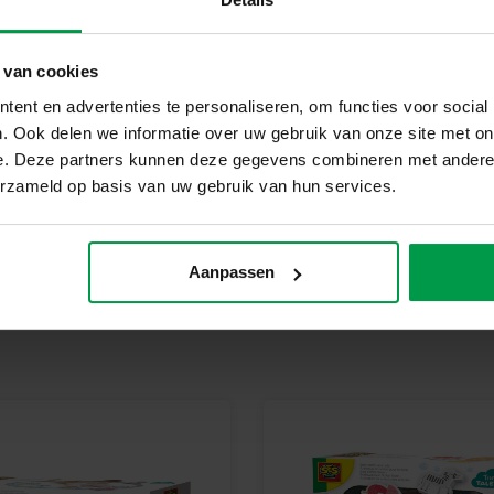
1 trekkoord
 van cookies
1 afneembaar handvat
ent en advertenties te personaliseren, om functies voor social
Waarom Kiezen voor SES Creat
. Ook delen we informatie over uw gebruik van onze site met on
SES Creative staat voor veilig
e. Deze partners kunnen deze gegevens combineren met andere i
worden ontworpen en geproduce
erzameld op basis van uw gebruik van hun services.
strengste Europese veiligheidsn
kind écht van groeit.
Begin Vandaag Nog Met Rollen
Aanpassen
Laat je peuter op ontdekkingst
Voor fantasierijk en actief spel 