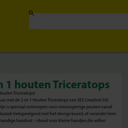
in 1 houten Triceratops
outen Triceratops!
uur met de 2-in-1 Houten Triceratops van SES Creative! Dit
ltje is speciaal ontworpen voor nieuwsgierige peuters vanaf
assiek trekspeelgoed met het stevige koord, of verander hem
 handige handvat – ideaal voor kleine handjes die willen
.