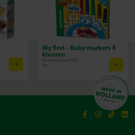
My first – Baby markers 8
kleuren
Minimale leeftijd
1+