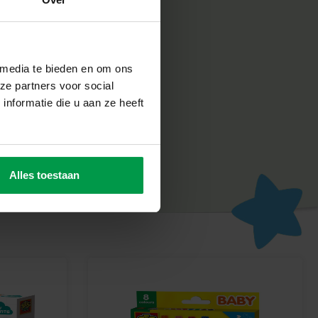
 media te bieden en om ons
ive?
ze partners voor social
, stimulerend en duurzaam speelgoed. Al onze producten
nformatie die u aan ze heeft
erd in onze eigen fabriek in Nederland en voldoen aan de
ormen. Zo weet je zeker dat je kiest voor kwaliteit waar je
d Dino-Plezier
Alles toestaan
ocht gaan met de 2-in-1 Houten Triceratops van SES Creative.
– thuis, in de tuin of waar het avontuur je ook brengt!