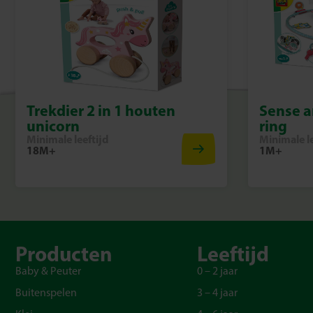
Trekdier 2 in 1 houten
Sense a
unicorn
ring
Minimale leeftijd
Minimale le
18M+
1M+
Producten
Leeftijd
Baby & Peuter
0 – 2 jaar
Buitenspelen
3 – 4 jaar