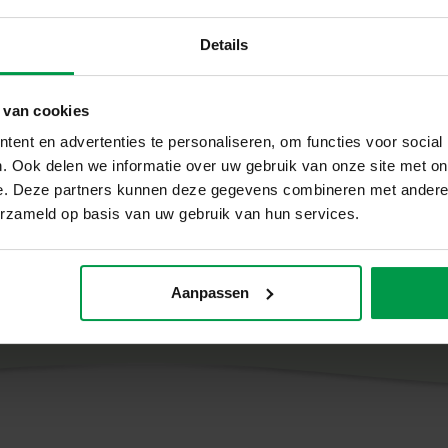
De Stapelblokken Toren en Vorm
Details
herkenning, tellen en logisch 
combineren, terwijl ze plezier 
kanten van de blokken zorgen 
 van cookies
lang interessant blijft.
ent en advertenties te personaliseren, om functies voor social
. Ook delen we informatie over uw gebruik van onze site met on
Inhoud van de set
e. Deze partners kunnen deze gegevens combineren met andere i
7 stapelblokken in boerderijt
erzameld op basis van uw gebruik van hun services.
Stickervel met 4 vrolijke dieren
4 kunststof vormen
Aanpassen
Waarom kiezen voor SES Creati
Bij SES Creative vinden we veil
worden met zorg ontwikkeld en 
strengste Europese veiligheidsno
ontwikkeling, zodat kinderen v