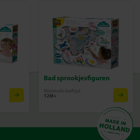
 op de boerderij
Vormenstoof 2-in-1 – Boerderijdieren van SES Creative
ets nieuws. Een vrolijke, leerzame en veilige speelervaring
eling.
Bad sprookjesfiguren
Minimale leeftijd
12M+