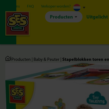
Over ons
FAQ
Verkoper worden?
Producten
Uitgelicht
|
Stapelblokken toren en
Producten
|
Baby & Peuter
|