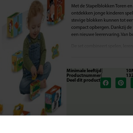
Met de Stapelblokken Toren en 
ontdekken jonge kinderen spele
stevige blokken kunnen tot een
compact opbergen. Dankzij de ve
een nieuwe leerervaring. Van b
De set combineert spelen, leren
belevingswereld van jonge kin
Wat deze set geweldig maakt
Minimale leeftijd
|
10
Productnummer
|
13
Een blokkentoren en vormenstoo
Deel dit product
Elke zijde van de blokken heef
Vier vormenstoofgaten met bijp
De blokken passen in elkaar, m
Moderne, kleurrijke illustraties
Spelenderwijs leren en ontdek