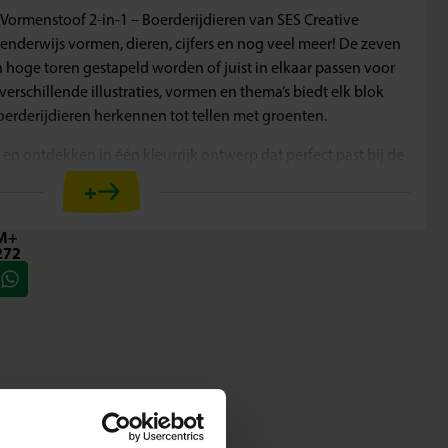
Vormenstoof 2-in-1 – Boerderijdieren van SES Creative
nderwijs vormen, dieren, cijfers en nog veel meer! De zeven
 hoge toren gestapeld worden of juist in elkaar passen voor
rschillende illustraties, vormen en thema’s biedt elk blok
oerderijdieren herkennen tot tellen met groenten.
 en ontdekken in één kleurrijk ontwerp dat perfect past bij de
deren.
+
M+
272
f in één, voor dubbel speelplezier
t een ander design dat aansluit op verschillende leervormen
assende kunststof vormen in vrolijke boerderijthema’s
akkelijk en compact op te bergen
 die aansluiten bij de populaire boerderijwereld
ken