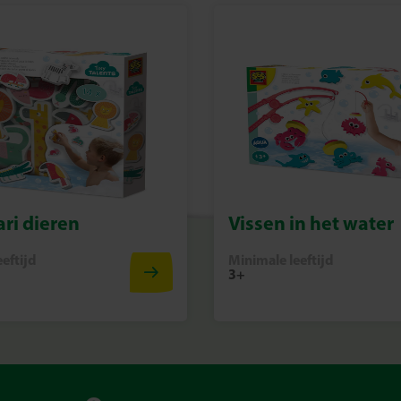
maken.
Bouwen, leren en plezier maken
Met de Stapelblokken Toren en 
ontdekken kinderen iedere dag i
die meegroeit met hun ontwikk
ari dieren
Vissen in het water
eftijd
Minimale leeftijd
3+