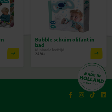
en
Bubble schuim olifant in
bad
Minimale leeftijd
24M+