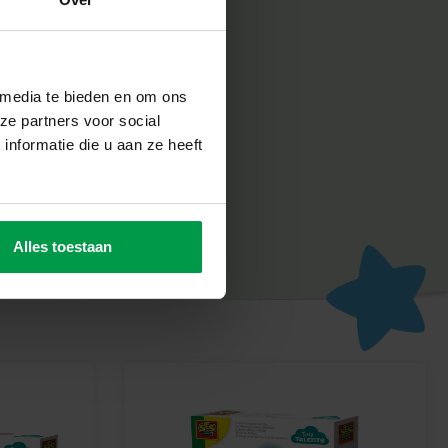
ligheid erg belangrijk. Daarom worden de producten
abriek in Nederland, volgens de strengste Europese
n SES Creative zorgt voor plezier en is erop gericht dat
un werk, wat de creativiteit en ontwikkeling stimuleert.
 media te bieden en om ons
n Met Water
ze partners voor social
 zonder geknoei met Sophie la Girafe en creëer prachtige
nformatie die u aan ze heeft
set. Perfect voor urenlang speelplezier!
Alles toestaan