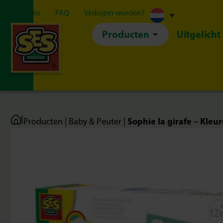
Over ons
FAQ
Verkoper worden?
Producten
Uitgelicht
|
Sophie la girafe – Kleu
Producten
|
Baby & Peuter
|