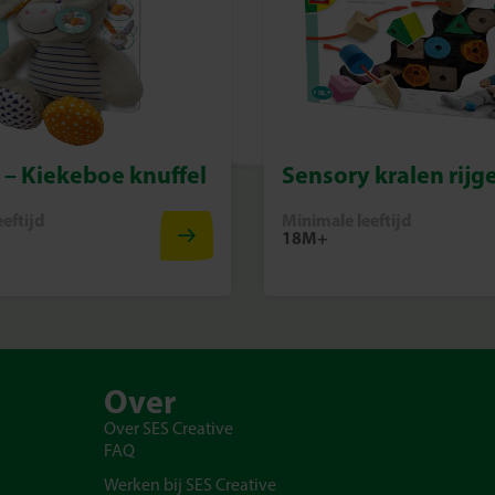
– Kiekeboe knuffel
Sensory kralen rijg
eftijd
Minimale leeftijd
18M+
Over
Over SES Creative
FAQ
Werken bij SES Creative