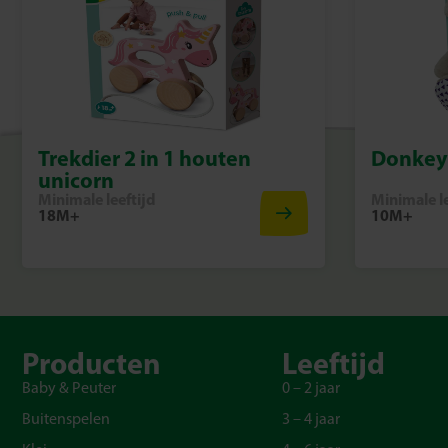
Trekdier 2 in 1 houten
Donkey 
unicorn
Minimale leeftijd
Minimale le
18M+
10M+
Producten
Leeftijd
Baby & Peuter
0 – 2 jaar
Buitenspelen
3 – 4 jaar