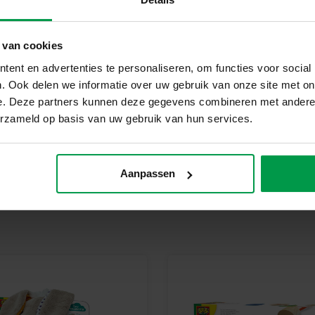
Bij SES Creative vinden we vei
geproduceerd en getest in de f
 van cookies
veiligheidsnormen. Speelgoed va
kinderen trots kunnen zijn op h
ent en advertenties te personaliseren, om functies voor social
Begin Vandaag Nog Met Kleure
. Ook delen we informatie over uw gebruik van onze site met on
Ontdek het plezier van kleuren
e. Deze partners kunnen deze gegevens combineren met andere i
kunstwerken met deze magische 
erzameld op basis van uw gebruik van hun services.
Aanpassen