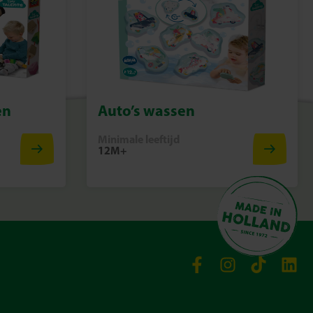
en
Auto’s wassen
Minimale leeftijd
12M+