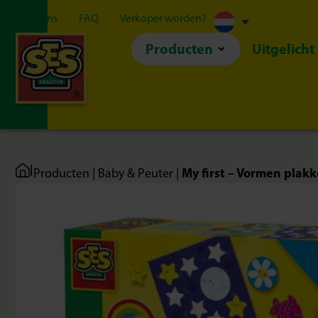
Over ons
FAQ
Verkoper worden?
Producten
Uitgelicht
|
My first – Vormen plak
Producten
|
Baby & Peuter
|