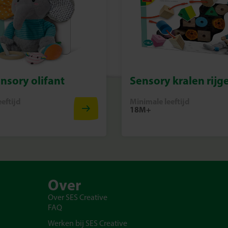
ensory olifant
Sensory kralen rijg
eftijd
Minimale leeftijd
18M+
Over
Over SES Creative
FAQ
Werken bij SES Creative