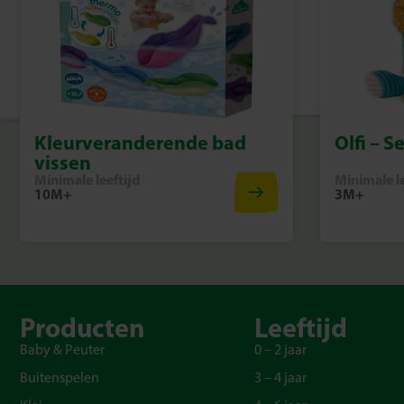
Kleurveranderende bad
Olfi – S
vissen
Minimale leeftijd
Minimale le
10M+
3M+
Producten
Leeftijd
Baby & Peuter
0 – 2 jaar
Buitenspelen
3 – 4 jaar