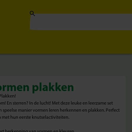
Vormen plakken
Plakken!
! En sterren? In de lucht! Met deze leuke en leerzame set
n speelse manier vormen leren herkennen en plakken. Perfect
 met hun eerste knutselactiviteiten.
eert herkenning van vormen en kleuren