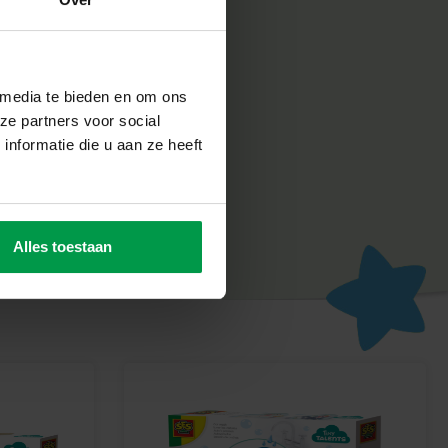
abriek in Nederland, volgens de strengste Europese
n SES Creative zorgt voor plezier en is erop gericht dat
un werk, wat de creativiteit en ontwikkeling stimuleert.
n Plakken
 media te bieden en om ons
t kan zijn om vormen te plakken en creëer samen met je kind
ze partners voor social
voor urenlang speel- en leerplezier!
nformatie die u aan ze heeft
Alles toestaan