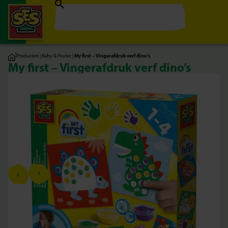
|
Producten
|
Baby & Peuter
|
My first – Vingerafdruk verf dino’s
My first – Vingerafdruk verf dino’s