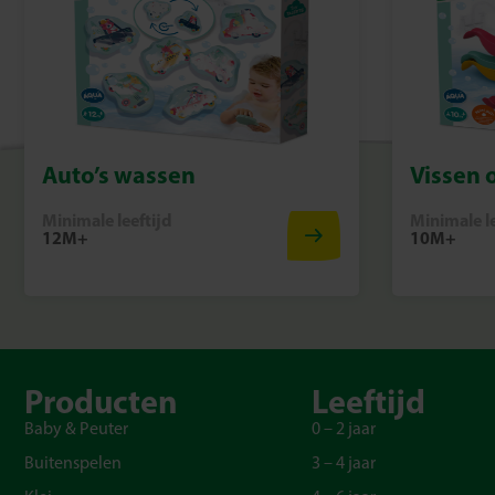
Auto’s wassen
Vissen o
Minimale leeftijd
Minimale le
12M+
10M+
Producten
Leeftijd
Baby & Peuter
0 – 2 jaar
Buitenspelen
3 – 4 jaar