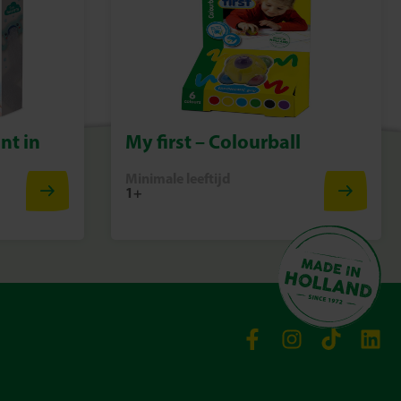
nt in
My first – Colourball
Minimale leeftijd
1+