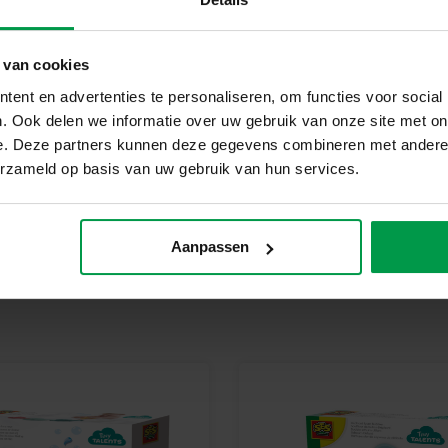
geproduceerd en getest in de f
veiligheidsnormen. Speelgoed va
 van cookies
kinderen trots kunnen zijn op h
Klaar om Te Verven?
ent en advertenties te personaliseren, om functies voor social
Pak de My First Verfset met Klie
. Ook delen we informatie over uw gebruik van onze site met on
creatief speelplezier zonder z
e. Deze partners kunnen deze gegevens combineren met andere i
ontdekken van de wereld van v
erzameld op basis van uw gebruik van hun services.
Aanpassen