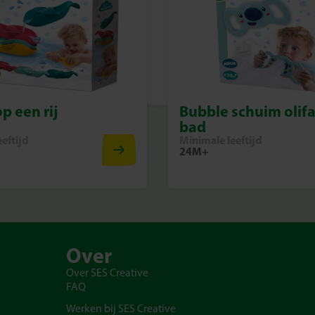
p een rij
Bubble schuim olifa
bad
eftijd
Minimale leeftijd
24M+
Over
Over SES Creative
FAQ
Werken bij SES Creative