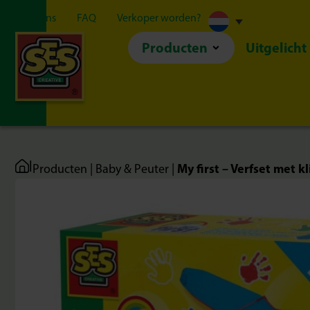
Over ons
FAQ
Verkoper worden?
Producten
Uitgelicht
|
My first – Verfset met k
Producten
|
Baby & Peuter
|