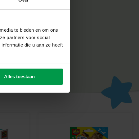
abriek in Nederland, volgens de strengste Europese
n SES Creative zorgt voor plezier en is erop gericht dat
un werk, wat de creativiteit en ontwikkeling stimuleert.
 media te bieden en om ons
derschort van SES Creative en laat je kleintje genieten van
ze partners voor social
orgen. Waar wacht je nog op? Begin vandaag nog met het
nformatie die u aan ze heeft
ingerverf!
Alles toestaan