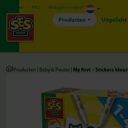
Over ons
FAQ
Verkoper worden?
Producten
Uitgelicht
|
My first – Stickers kleu
Producten
|
Baby & Peuter
|