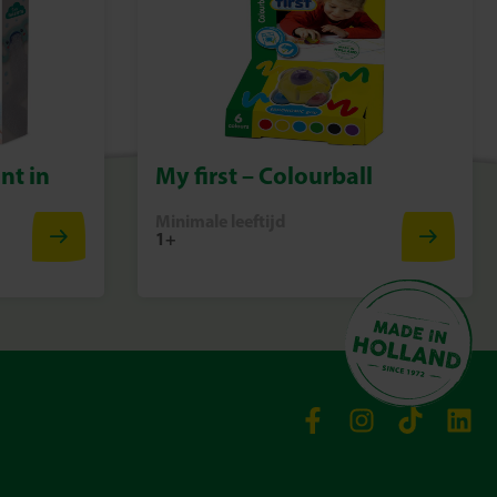
nt in
My first – Colourball
Minimale leeftijd
1+