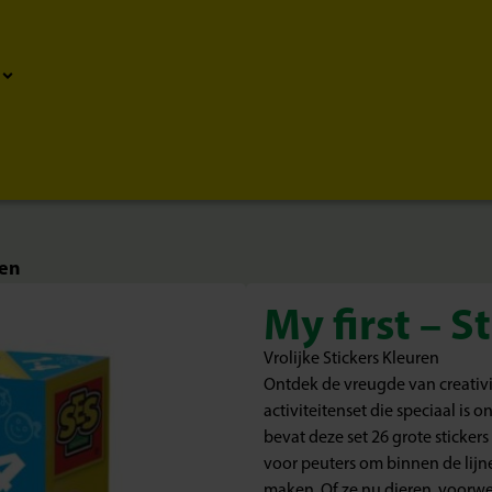
ren
My first – S
Vrolijke Stickers Kleuren
Ontdek de vreugde van creativit
activiteitenset die speciaal is
bevat deze set 26 grote sticker
voor peuters om binnen de lijn
maken. Of ze nu dieren, voorwer