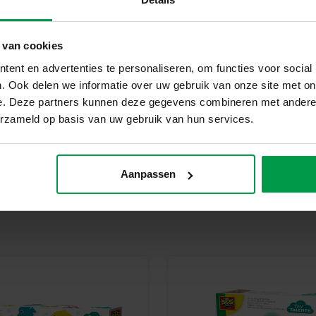
geproduceerd en getest in de f
veiligheidsnormen. Speelgoed va
kinderen trots kunnen zijn op h
 van cookies
Laat de creativiteit van je kind 
ent en advertenties te personaliseren, om functies voor social
Het is een geweldig cadeau vo
. Ook delen we informatie over uw gebruik van onze site met on
urenlang plezier, verbeeldingsk
e. Deze partners kunnen deze gegevens combineren met andere i
groeit terwijl ze kleurrijke st
erzameld op basis van uw gebruik van hun services.
Aanpassen