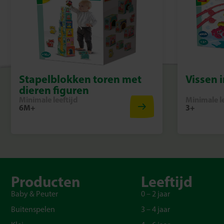
Stapelblokken toren met
Vissen 
dieren figuren
Minimale leeftijd
Minimale le
6M+
3+
Producten
Leeftijd
Baby & Peuter
0 – 2 jaar
Buitenspelen
3 – 4 jaar