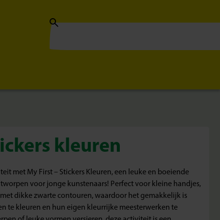
tickers kleuren
eit met My First – Stickers Kleuren, een leuke en boeiende
 ontworpen voor jonge kunstenaars! Perfect voor kleine handjes,
s met dikke zwarte contouren, waardoor het gemakkelijk is
en te kleuren en hun eigen kleurrijke meesterwerken te
pen of leuke vormen versieren, deze activiteit is een