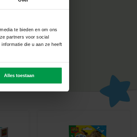
abriek in Nederland, volgens de strengste Europese
n SES Creative zorgt voor plezier en is erop gericht dat
un werk, wat de creativiteit en ontwikkeling stimuleert.
stralen met My First – Stickers Kleuren
 media te bieden en om ons
or nieuwsgierige geesten en beginnende kunstenaars, met
ze partners voor social
racht en artistieke verkenning. Kijk hoe hun zelfvertrouwen
nformatie die u aan ze heeft
ickerontwerpen maken om te koesteren en te delen!
Alles toestaan