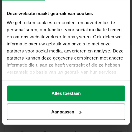
de verschillende vormen en kleuren ontstaat er een
+
prachtig kunstwerk dat kinderen met trots kunnen laten
Deze website maakt gebruik van cookies
zien! Het perfecte startpunt voor de allerkleinsten om hun
Minimale leeftijd
|
1+
eerste stapjes te zetten in creatief knutselen!
We gebruiken cookies om content en advertenties te
Productnummer
|
14484
Deel dit product
Wat Deze Set Geweldig Maakt
personaliseren, om functies voor social media te bieden
– Met deze set kunnen kinderen leren kleuren en vormen
en om ons websiteverkeer te analyseren. Ook delen we
te herkennen en plakken
informatie over uw gebruik van onze site met onze
– Stimuleert creativiteit en motorische vaardigheden op
partners voor social media, adverteren en analyse. Deze
een speelse manier
partners kunnen deze gegevens combineren met andere
Gerelateerde producten
– De vrolijke dierenkaarten en kleurrijke stickers zorgen
informatie die u aan ze heeft verstrekt of die ze hebben
voor urenlang speel plezier
verzameld op basis van uw gebruik van hun services.
– Geschikt voor kinderen vanaf 1 jaar
Donkey –
Minimale
– De voorbedrukte kaarten zorgen gegarandeerd voor
leeftijd
Kiekeboe
leuke resultaten, waar de kleine trots op kan zijn. De
Alles toestaan
10M+
knuffel
gemaakte creaties zijn ook leuk om cadeau te geven
Vrolijke Mozaïeken voor Kleine Handjes
Aanpassen
Deze set biedt kinderen een eenvoudige en leuke manier
om hun eigen dierenmozaïeken te maken. Met
verschillende vormen en kleuren stickers kunnen ze de