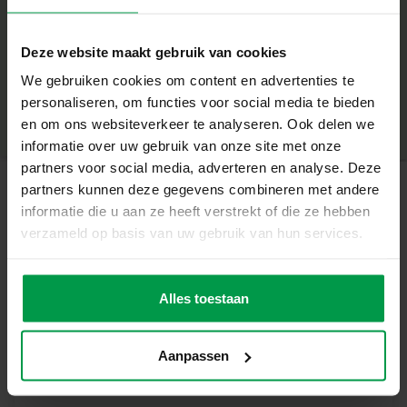
Perfect voor peuters: veilig ontwerp zonder kleine
+
onderdelen of scherpe randen.
Deze website maakt gebruik van cookies
Ontdek en combineer 4 kleuren voor eindeloos
Minimale leeftijd
|
1+
We gebruiken cookies om content en advertenties te
Productnummer
|
14479
tekenplezier.
personaliseren, om functies voor social media te bieden
Deel dit product
en om ons websiteverkeer te analyseren. Ook delen we
Geen papier, stiften of rommel: teken, wis en start
informatie over uw gebruik van onze site met onze
opnieuw.
partners voor social media, adverteren en analyse. Deze
partners kunnen deze gegevens combineren met andere
Stimuleert fijne motoriek, oog-handcoördinatie en
informatie die u aan ze heeft verstrekt of die ze hebben
creativiteit.
Gerelateerde producten
verzameld op basis van uw gebruik van hun services.
Compact, lichtgewicht en met handvat: ideaal voor thuis
én onderweg.
Sensory soft
Minimale
leeftijd
dierenstaarten
Alles toestaan
Tekenpret waar je maar wilt
6M+
boek
Met My First – Magnetisch tekenbord 4 kleuren kunnen
jonge kinderen overal creatief bezig zijn. Thuis aan tafel,
Aanpassen
onderweg in de auto of op vakantie: het bord is altijd
klaar voor een nieuwe tekening. Het tekenen en