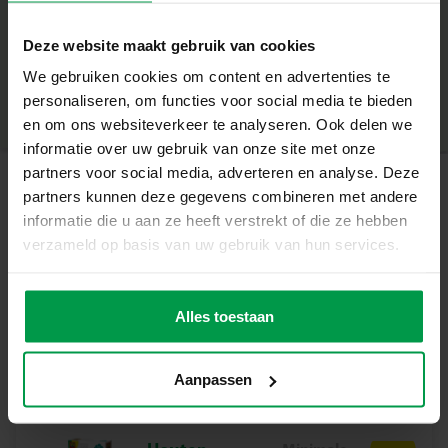
kinderen vanaf 1 jaar.
+
Wat Deze Set Geweldig Maakt
Deze website maakt gebruik van cookies
– Maak de voorbeeldkaarten na met de leuke klei uitsteek
Minimale leeftijd
|
1+
vormpjes voor peuters
We gebruiken cookies om content en advertenties te
Productnummer
|
14433
Deel dit product
– De klei heeft een zoute smaak waardoor kinderen het
personaliseren, om functies voor social media te bieden
niet graag in hun mond stoppen
en om ons websiteverkeer te analyseren. Ook delen we
– Stimuleert creativiteit en fijne motoriek
informatie over uw gebruik van onze site met onze
– Droogt niet uit tijdens het spelen
partners voor social media, adverteren en analyse. Deze
– Veilige, kindvriendelijke en glutenvrije klei
partners kunnen deze gegevens combineren met andere
Gerelateerde producten
Waarom Dit Perfect Voor Jou Is
informatie die u aan ze heeft verstrekt of die ze hebben
Deze set is ideaal voor ouders die hun peuters willen laten
verzameld op basis van uw gebruik van hun services.
genieten van een creatieve en leerzame activiteit. Met
Stapelblokken
Minimale
deze set kunnen jonge kinderen hun eigen figuurtjes
leeftijd
toren met
maken. De zachte klei en de leuke uitsteekvormen bieden
Alles toestaan
6M+
dieren figuren
eindeloze mogelijkheden creatief bezig te zijn. Een
geweldige manier om op een veilige en leuke manier te
Aanpassen
spelen en de fijne motoriek te ontwikkelen.
Inhoud van de Set
– 3 potjes klei: groen, oranje en blauw