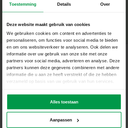
Herbruikbaar – eindeloos nieuwe ontwerpen maken
Toestemming
Details
Over
+
Stimuleert creatief denken
Minimale leeftijd
|
3+
Productnummer
|
14046
Ontwikkelt fijne motoriek en hand-oog coördinatie
Deze website maakt gebruik van cookies
Deel dit product
We gebruiken cookies om content en advertenties te
Geschikt vanaf 3 jaar
personaliseren, om functies voor social media te bieden
Hoe werkt het?
en om ons websiteverkeer te analyseren. Ook delen we
Kies een kleur, steek de pinnen in het bord en maak je
informatie over uw gebruik van onze site met onze
eigen patronen of figuren. Klaar met je ontwerp?
partners voor social media, adverteren en analyse. Deze
Gerelateerde producten
Verwijder de pinnen eenvoudig en begin opnieuw. Zo
partners kunnen deze gegevens combineren met andere
blijft het spel altijd leuk en uitdagend.
informatie die u aan ze heeft verstrekt of die ze hebben
verzameld op basis van uw gebruik van hun services.
Vingerverf
Minimale
Inhoud van de set:
leeftijd
trendy 4
1 wit mozaïekbord
2+
kleuren x 110ml
Alles toestaan
100 gekleurde pinnen (in 4 kleuren)
Waarom kiezen voor SES Creative?
Aanpassen
SES Creative maakt hoogwaardig, veilig en duurzaam
creatief speelgoed dat kinderen stimuleert in hun