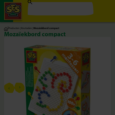
|
Producten
|
Knutselen
|
Mozaïekbord compact
Mozaïekbord compact