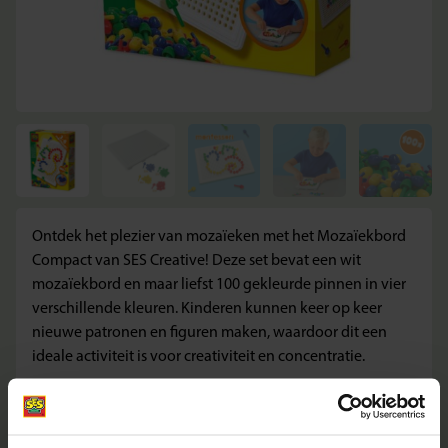
Ontdek het plezier van mozaïeken met het Mozaïekbord
Compact van SES Creative! Deze set bevat een wit
mozaïekbord en maar liefst 100 gekleurde pinnen in vier
verschillende kleuren. Kinderen kunnen keer op keer
nieuwe patronen en figuren maken, waardoor dit een
ideale activiteit is voor creativiteit en concentratie.
Wat maakt deze set geweldig?
100 gekleurde pinnen in vier kleuren