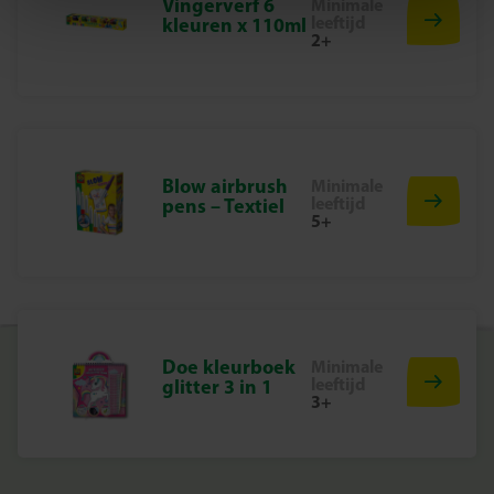
Vingerverf 6
Minimale
leeftijd
kleuren x 110ml
Bij SES Creative vinden we veiligheid erg belangrijk.
2+
Daarom worden de producten geproduceerd en getest in
de fabriek in Nederland, volgens de strengste Europese
veiligheidsnormen. Speelgoed van SES Creative zorgt
voor plezier en is erop gericht dat kinderen trots kunnen
zijn op hun werk, wat de creativiteit en ontwikkeling
stimuleert.
Blow airbrush
Minimale
leeftijd
pens – Textiel
5+
Begin vandaag nog met jouw metallic tattoos
Pak de L.O.L. – Metallic Tattoos set erbij, kies je favoriete
ontwerpen en laat je huid fonkelen! Een glinsterende
activiteit vol plezier, stijl en zelfexpressie – precies zoals jij
het wil.
Doe kleurboek
Minimale
leeftijd
glitter 3 in 1
3+