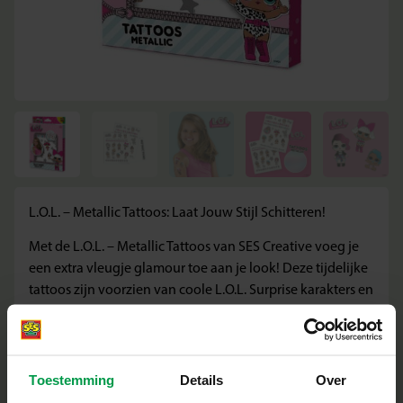
L.O.L. – Metallic Tattoos: Laat Jouw Stijl Schitteren!
Met de L.O.L. – Metallic Tattoos van SES Creative voeg je
een extra vleugje glamour toe aan je look! Deze tijdelijke
tattoos zijn voorzien van coole L.O.L. Surprise karakters en
een glanzende metallic afwerking. Perfect voor kinderen
vanaf 6 jaar die houden van mode, glitter en het laten
zien van hun eigen stijl.
Toestemming
Details
Over
Wat deze set geweldig maakt