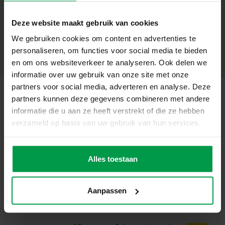
+
2 tattoo vellen met metallic L.O.L. Surprise designs
Deze website maakt gebruik van cookies
Metallic afwerking voor een luxe, glinsterende uitstraling
Minimale leeftijd
|
6+
Eenvoudig aan te brengen en weer te verwijderen
We gebruiken cookies om content en advertenties te
Productnummer
|
14192
Deel dit product
Veilig voor de huid – ideaal voor jonge modefans
personaliseren, om functies voor social media te bieden
Perfect voor feestjes, verkleedmomenten of gewoon voor
en om ons websiteverkeer te analyseren. Ook delen we
de fun
informatie over uw gebruik van onze site met onze
partners voor social media, adverteren en analyse. Deze
Glinster met jouw favoriete L.O.L. karakters
partners kunnen deze gegevens combineren met andere
Gerelateerde producten
Kies jouw favoriete L.O.L. tattoos, breng ze aan en straal!
informatie die u aan ze heeft verstrekt of die ze hebben
Kinderen kunnen hun stijl uitdrukken met kleurrijke,
verzameld op basis van uw gebruik van hun services.
glanzende tattoos die passen bij elke outfit. Een
Penselenset 3
Minimale
superleuke manier om te schitteren op een feestje of
leeftijd
stuks
gewoon thuis tijdens een knutselmoment.
Alles toestaan
3+
Inhoud van de set
Aanpassen
2 tattoo vellen met metallic L.O.L. Surprise tattoos
Waarom kiezen voor SES Creative?