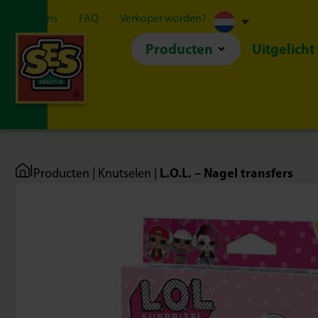
Over ons
FAQ
Verkoper worden?
Producten
Uitgelicht
|
L.O.L. – Nagel transfers
Producten
|
Knutselen
|