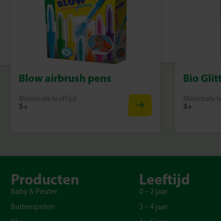
Blow airbrush pens
Bio Glit
Minimale leeftijd
Minimale le
5+
3+
Producten
Leeftijd
Baby & Peuter
0 – 2 jaar
Buitenspelen
3 – 4 jaar