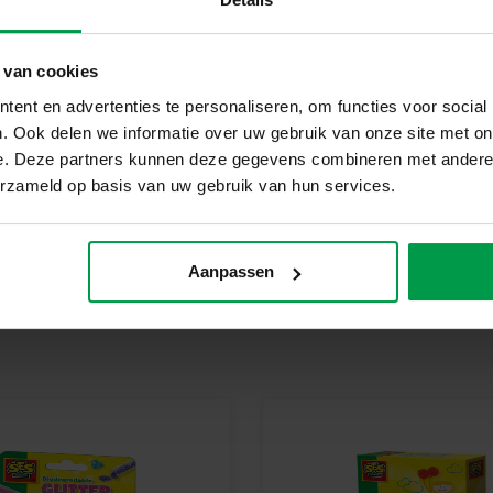
Bij SES Creative vinden we vei
geproduceerd en getest in de f
veiligheidsnormen. Speelgoed va
 van cookies
kinderen trots kunnen zijn op h
ent en advertenties te personaliseren, om functies voor social
. Ook delen we informatie over uw gebruik van onze site met on
Begin vandaag nog met het vers
e. Deze partners kunnen deze gegevens combineren met andere i
Laat je creativiteit los en geef
erzameld op basis van uw gebruik van hun services.
nagelstickerset ontwerp je jou
Aanpassen