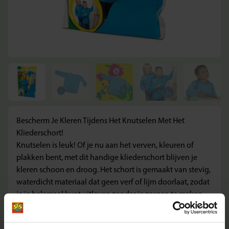
Bescherm Je Kleren Tijdens Het Knutselen Met Het
Kliederschort!
Knutselen is leuk! Of je nu aan het verven, kleuren of
plakken bent, met dit handige kliederschort blijven je
kleren schoon en droog. Het schort is gemaakt van stevig,
waterdicht materiaal dat geen verf of lijm doorlaat, zodat
je je helemaal kunt uitleven zonder je zorgen te maken
over vlekken.
Wat deze Set Geweldig Maakt