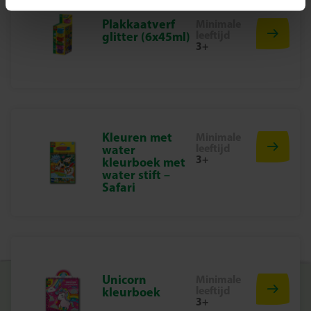
voor plezier en is erop gericht dat kinderen trots kunnen
Plakkaatverf
Minimale
zijn op hun werk, wat de creativiteit en ontwikkeling
leeftijd
glitter (6x45ml)
stimuleert.
3+
Haal Het Kliederschort Vandaag Nog In Huis!
Geef je kinderen de vrijheid om te knutselen zonder
zorgen met het Kliederschort. Bescherm hun kleren en
laat ze volop genieten van hun creatieve avonturen!
Kleuren met
Minimale
leeftijd
water
3+
kleurboek met
water stift –
Safari
Unicorn
Minimale
leeftijd
kleurboek
3+