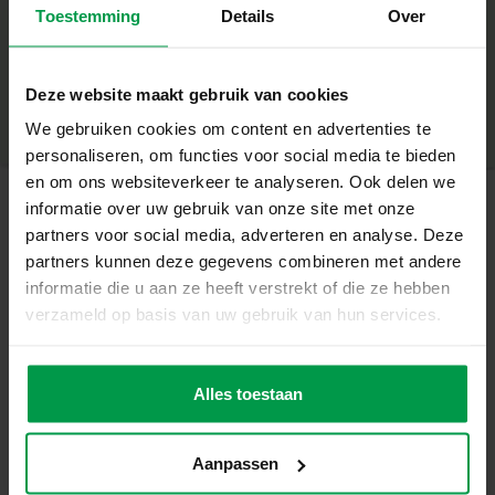
– One size fits all (3-8 jaar)
Toestemming
Details
Over
+
– Lekt niet door: waterdicht en beschermend
– Eenvoudig schoon te maken
Minimale leeftijd
|
3+
– Perfect voor alle creatieve activiteiten
Productnummer
|
14571
Deze website maakt gebruik van cookies
Deel dit product
– Geen geknoei bij de mouwen, sluit goed aan bij de
We gebruiken cookies om content en advertenties te
polsen door de elastieken band
personaliseren, om functies voor social media te bieden
Laat Je Creativiteit Vrij Met Het Kliederschort
en om ons websiteverkeer te analyseren. Ook delen we
Met dit kliederschort kunnen kinderen hun creativiteit de
informatie over uw gebruik van onze site met onze
vrije loop laten zonder dat ouders zich zorgen hoeven te
partners voor social media, adverteren en analyse. Deze
Gerelateerde producten
maken over vlekken op kleding. Ideaal voor alle
partners kunnen deze gegevens combineren met andere
knutselprojecten, groot en klein!
informatie die u aan ze heeft verstrekt of die ze hebben
Inhoud van de verpakking:
verzameld op basis van uw gebruik van hun services.
– 1 kliederschort met pasmaat voor kinderen van 3 tot 8
Penselenset 3
Minimale
leeftijd
stuks
jaar
3+
Waarom kiezen voor SES Creative?
Alles toestaan
Bij SES Creative vinden we veiligheid erg belangrijk.
Daarom worden de producten geproduceerd en getest in
de fabriek in Nederland, volgens de strengste Europese
Aanpassen
veiligheidsnormen. Speelgoed van SES Creative zorgt