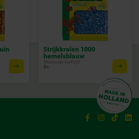
ruin
Strijkkralen 1000
hemelsblauw
Minimale leeftijd
5+