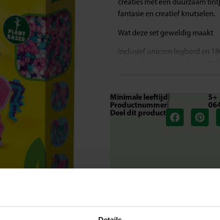
creaties met een duurzaam tintj
fantasie en creatief knutselen.
Wat deze set geweldig maakt
Inclusief unicorn legbord en 18
Gemaakt van gerecycled mater
Ontwerp meerdere magische cr
Geschikt voor kinderen vanaf 5 
Minimale leeftijd
|
5+
Stimuleert creativiteit, fijne 
Productnummer
|
06
Deel dit product
Laat je verbeelding stralen
Met deze eco-vriendelijke set 
de kralen netjes op hun plek, 
Een creatieve manier om fantasi
Inhoud van de set
1 eco-unicorn legbord
1800 eco-strijkkralen mix
Details