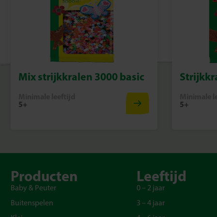
Mix strijkkralen 3000 basic
Strijkk
Minimale leeftijd
Minimale le
5+
5+
Producten
Leeftijd
Baby & Peuter
0 – 2 jaar
Buitenspelen
3 – 4 jaar