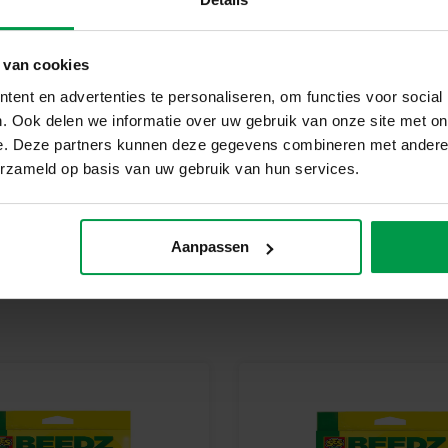
Waarom kiezen voor SES Creati
Bij SES Creative vinden we ve
producten geproduceerd en gete
 van cookies
veiligheidsnormen en met oog v
ent en advertenties te personaliseren, om functies voor social
met zorg voor onze planeet.
. Ook delen we informatie over uw gebruik van onze site met on
Begin vandaag nog met jouw G
e. Deze partners kunnen deze gegevens combineren met andere i
Ontdek het plezier van strijkk
erzameld op basis van uw gebruik van hun services.
Perfect voor eindeloos creatief
Aanpassen