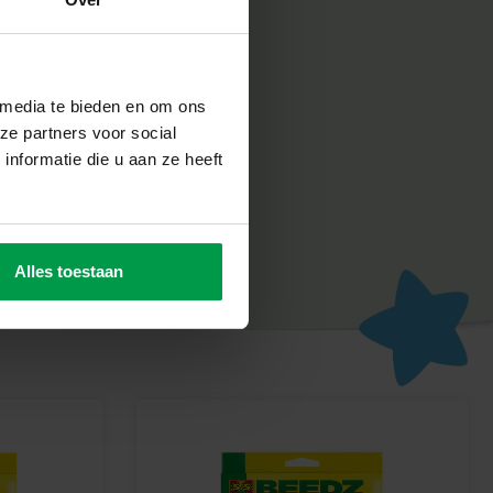
ve
iligheid en duurzaamheid erg belangrijk. Daarom worden de
st in de fabriek in Nederland, volgens de strengste Europese
oor het milieu. Green Beedz combineert creatief speelplezier
 media te bieden en om ons
ze partners voor social
reen Beedz avontuur
nformatie die u aan ze heeft
ralen en maak de mooiste unicorns met deze duurzame set.
 én verantwoord speelplezier!
Alles toestaan