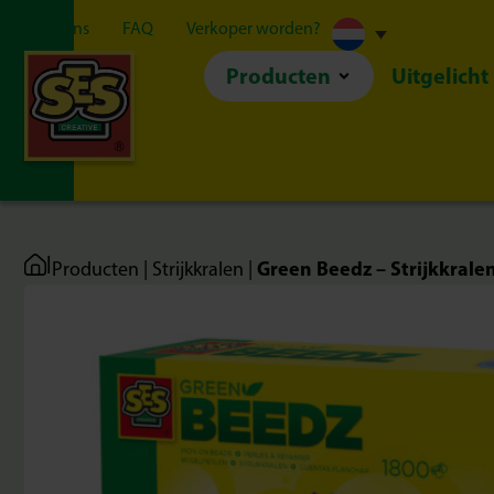
Over ons
FAQ
Verkoper worden?
Producten
Uitgelicht
|
Green Beedz – Strijkkralen
Producten
|
Strijkkralen
|