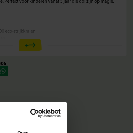
e. Perfect voor kinderen vanaf 5 jaar die dol zijn op magie,
00 eco-strijkkralen
iaal
+
eaties
jaar
motoriek en duurzaam bewustzijn
406
maken kinderen hun eigen unicorns. Het stevige legbord houdt
waardoor er kleurrijke en betoverende ontwerpen ontstaan.
e tot leven te brengen én bij te dragen aan een beter milieu.
Over