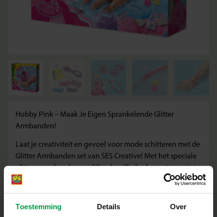
Hobby Pink – Maak Je Eigen Sprankelende Glitter
Armbanden!
Laat je creativiteit en gevoel voor mode schitteren met de
Glitter Armbanden set van SES Creative! Met het speciale
glitter gaasdraad en vrolijke chenilledraden ontwerp je in
een handomdraai je eigen, unieke sieraden. Ideaal voor
kleine stylisten vanaf 4 jaar die dol zijn op glitters en
kleuren.
Toestemming
Details
Over