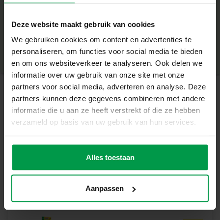
Wat deze set geweldig maakt
+
Inclusief speciaal glitter gaasdraad voor een sprankelend
Deze website maakt gebruik van cookies
Minimale leeftijd
|
4+
effect
Productnummer
|
14128
We gebruiken cookies om content en advertenties te
Deel dit product
4 kleurrijke chenilledraden voor eindeloos combineren
personaliseren, om functies voor social media te bieden
Geen extra materialen nodig – alles zit in de set
en om ons websiteverkeer te analyseren. Ook delen we
Stimuleert creativiteit én fijne motoriek
informatie over uw gebruik van onze site met onze
Perfect voor kinderen vanaf 4 jaar die van mode houden
partners voor social media, adverteren en analyse. Deze
partners kunnen deze gegevens combineren met andere
Laat je fantasie fonkelen
Gerelateerde producten
informatie die u aan ze heeft verstrekt of die ze hebben
Of het nu voor een feestje is, een cadeau of gewoon
verzameld op basis van uw gebruik van hun services.
lekker knutselen op een regenachtige dag – deze set
Vingerverf
Minimale
biedt kinderen de kans om hun eigen stijl te ontdekken.
leeftijd
mega set 6
2+
kleuren x 110
Elk armbandje dat ze maken, is een creatie om trots op te
Alles toestaan
mL
zijn. Zelf sieraden maken was nog nooit zo leuk en
sprankelend!
Aanpassen
Inhoud van de set
3 kleuren glitter gaasdraad