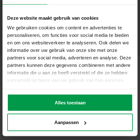
Wat deze Set Geweldig Maakt
– 2-in-1 set met Stegosaurus skelet en speelfiguur
+
– Combineert opgraven met spelen
Deze website maakt gebruik van cookies
– Stimuleert nieuwsgierigheid en motorische
Minimale leeftijd
|
5+
We gebruiken cookies om content en advertenties te
vaardigheden
Productnummer
|
25094
personaliseren, om functies voor social media te bieden
Deel dit product
– Inclusief alle benodigde gereedschappen
en om ons websiteverkeer te analyseren. Ook delen we
– Perfect voor kinderen vanaf 5 jaar
informatie over uw gebruik van onze site met onze
Ontdek Het Plezier Van Opgraven en Spelen
partners voor social media, adverteren en analyse. Deze
Met deze set kunnen kinderen eerst het Stegosaurus
partners kunnen deze gegevens combineren met andere
skelet opgraven en daarna genieten van avontuurlijk
informatie die u aan ze heeft verstrekt of die ze hebben
Gerelateerde producten
spelen met het Stegosaurus speelfiguur. Een geweldige
verzameld op basis van uw gebruik van hun services.
combinatie van leren en spelen die jonge paleontologen
inspireert. Deze set is ideaal voor ouders die hun kinderen
Glowing
Minimale
willen laten genieten van een leerzame en avontuurlijke
leeftijd
Alles toestaan
sterrenbeelden
activiteit. Het biedt een leuke manier om te spelen en te
5+
leren, terwijl het de fijne motoriek en verbeeldingskracht
van je kind stimuleert.
Aanpassen
Inhoud van de Set
– Stegosaurus speelfiguur