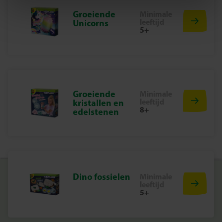
– Bikblok met Stegosaurus skelet
Groeiende
Minimale
– Houten hamer en beitel
leeftijd
Unicorns
Waarom kiezen voor SES Creative?
5+
Bij SES Creative vinden we veiligheid erg belangrijk.
Daarom worden de producten geproduceerd en getest in
de fabriek in Nederland, volgens de strengste Europese
veiligheidsnormen. Speelgoed van SES Creative zorgt
voor plezier en is erop gericht dat kinderen trots kunnen
Groeiende
Minimale
zijn op hun werk, wat de creativiteit en ontwikkeling
leeftijd
kristallen en
8+
edelstenen
stimuleert.
Begin Vandaag Nog Met Opgraven en Spelen
Ontdek het plezier van archeologie en avontuur met deze
2-in-1 Stegosaurus set. Perfect voor urenlang leer- en
speelplezier!
Dino fossielen
Minimale
leeftijd
5+