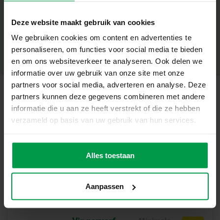
Wat deze set geweldig maakt
+
Deze website maakt gebruik van cookies
2 houten borduurringen in de vorm van een kat voor een
Minimale leeftijd
|
6+
speels effect
We gebruiken cookies om content en advertenties te
Productnummer
|
14135
Deel dit product
Inclusief roze tule voor een moderne, transparante
personaliseren, om functies voor social media te bieden
uitstraling
en om ons websiteverkeer te analyseren. Ook delen we
4 kleuren borduurgaren om eindeloos te combineren
informatie over uw gebruik van onze site met onze
Stimuleert fijne motoriek, geduld en creativiteit
partners voor social media, adverteren en analyse. Deze
Geschikt voor kinderen vanaf 6 jaar
partners kunnen deze gegevens combineren met andere
Gerelateerde producten
informatie die u aan ze heeft verstrekt of die ze hebben
Stijlvol en creatief borduren
verzameld op basis van uw gebruik van hun services.
Met deze set maken kinderen hun eigen kunstwerkjes die
Vingerverf
Minimale
perfect passen in een trendy interieur. Het transparante
leeftijd
trendy 4
tule zorgt voor een luchtig en bijzonder resultaat, ideaal
Alles toestaan
2+
kleuren x 110ml
om op te hangen in de kamer of cadeau te doen.
Borduren wordt zo niet alleen leuk, maar ook iets om trots
Aanpassen
op te zijn.
Inhoud van de set