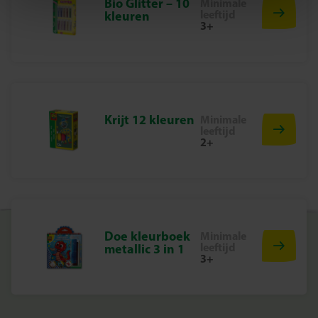
Bio Glitter – 10
Minimale
Blaas airbrush viltstift geel
leeftijd
kleuren
3+
Blaas airbrush viltstift paars
Blaas airbrush viltstift roze
Blaas airbrush viltstift groen
Waarom kiezen voor SES Creative?
Bij SES Creative vinden we veiligheid erg belangrijk.
Krijt 12 kleuren
Minimale
leeftijd
Daarom worden de producten geproduceerd en getest in
2+
de fabriek in Nederland, volgens de strengste Europese
veiligheidsnormen. Speelgoed van SES Creative zorgt
voor plezier en is erop gericht dat kinderen trots kunnen
zijn op hun werk, wat de creativiteit en ontwikkeling
stimuleert.
Doe kleurboek
Minimale
Begin vandaag nog met het ontdekken van jouw katjes
leeftijd
metallic 3 in 1
3+
Pak de airbrush pennen, blaas zachtjes en zie welke katjes
tevoorschijn komen. Een speelse mix van verrassing,
creativiteit en plezier – perfect voor kleine