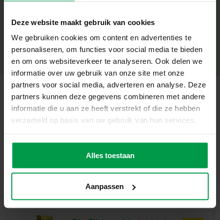
+
Wat deze set geweldig maakt
Deze website maakt gebruik van cookies
Minimale leeftijd
|
5+
3 verrassingskatjes met een zachte vacht
We gebruiken cookies om content en advertenties te
Productnummer
|
14334
Deel dit product
4 blaas-airbrush viltstiften in geel, paars, roze en groen
personaliseren, om functies voor social media te bieden
Magisch effect zonder geknoei – gewoon blazen en
en om ons websiteverkeer te analyseren. Ook delen we
kleuren
informatie over uw gebruik van onze site met onze
Stimuleert fijne motoriek, fantasie en ontdekken
partners voor social media, adverteren en analyse. Deze
Spannend verrassingselement: elke kat is uniek
partners kunnen deze gegevens combineren met andere
Gerelateerde producten
informatie die u aan ze heeft verstrekt of die ze hebben
Ontwerp en ontdek jouw katjes
verzameld op basis van uw gebruik van hun services.
Met de kleurrijke airbrush pennen brengen kinderen hun
Vingerverf 6
Minimale
katjes tot leven in hun eigen stijl. Door te blazen ontstaan
leeftijd
kleuren x 110ml
speelse kleurpatronen en zachte overgangen. Elke
Alles toestaan
2+
ontdekking wordt zo een creatief avontuur vol verrassing
en plezier.
Aanpassen
Inhoud van de set
3 schattige verrassingskatjes