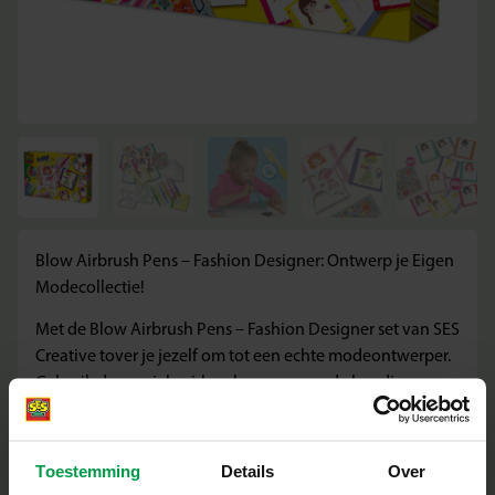
Blow Airbrush Pens – Fashion Designer: Ontwerp je Eigen
Modecollectie!
Met de Blow Airbrush Pens – Fashion Designer set van SES
Creative tover je jezelf om tot een echte modeontwerper.
Gebruik de speciale airbrush pennen en de handige
sjablonen om unieke kledingstukken en patronen te
creëren op de meegeleverde fashionkaarten. Perfect voor
kinderen vanaf 5 jaar die dol zijn op mode, kleur en
Toestemming
Details
Over
creativiteit.