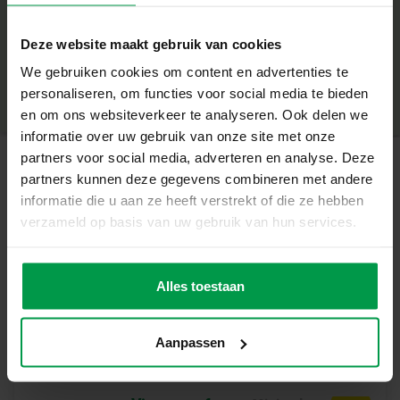
+
Wat deze set geweldig maakt
Deze website maakt gebruik van cookies
Minimale leeftijd
|
5+
10 fashionkaarten om zelf te ontwerpen
Productnummer
|
14709
We gebruiken cookies om content en advertenties te
Deel dit product
2 sjablonen met kledingstukken en patronen
personaliseren, om functies voor social media te bieden
Airbrush pennen in verschillende vrolijke kleuren
en om ons websiteverkeer te analyseren. Ook delen we
Uitwasbare inkt voor veilig en zorgeloos gebruik
informatie over uw gebruik van onze site met onze
Stimuleert creativiteit, fantasie en fijne motoriek
partners voor social media, adverteren en analyse. Deze
partners kunnen deze gegevens combineren met andere
Creatief mode ontwerpen met airbrush
Gerelateerde producten
informatie die u aan ze heeft verstrekt of die ze hebben
Met deze set maak je kleurrijke modekaarten door
verzameld op basis van uw gebruik van hun services.
zachtjes in de airbrush pennen te blazen. Dankzij de
Vingerverf
Minimale
sjablonen is het eenvoudig om kledingstukken te vullen
leeftijd
mega set 6
2+
kleuren x 110
met prachtige kleurovergangen en patronen. Zo ziet elk
Alles toestaan
mL
ontwerp eruit als een echte catwalkcreatie!
Inhoud van de set
Aanpassen
10 fashionkaarten
2 sjablonen voor kleding en patronen