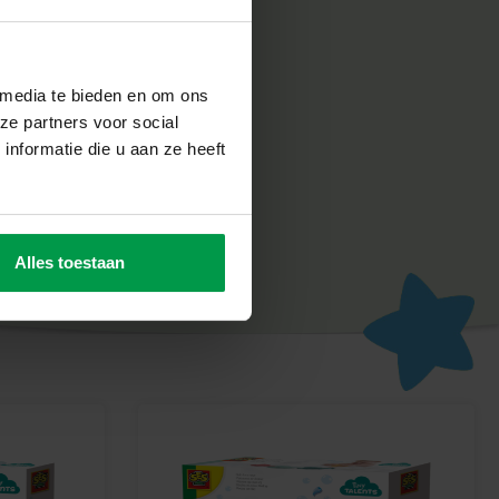
ren en Spelen
 met de Badtijd T-Rex van SES Creative. Zacht, veilig en
ke kleine dinofan!
 media te bieden en om ons
ze partners voor social
nformatie die u aan ze heeft
Alles toestaan