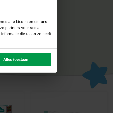
abriek in Nederland, volgens de strengste Europese
n SES Creative zorgt voor plezier en is erop gericht dat
un werk, wat de creativiteit en ontwikkeling stimuleert.
n Zintuigelijke Ontdekkingen!
 media te bieden en om ons
*Sense Around Activiteiten Ring** van SES Creative. Laat je
ze partners voor social
 met deze zachte activiteitenring!
nformatie die u aan ze heeft
Alles toestaan