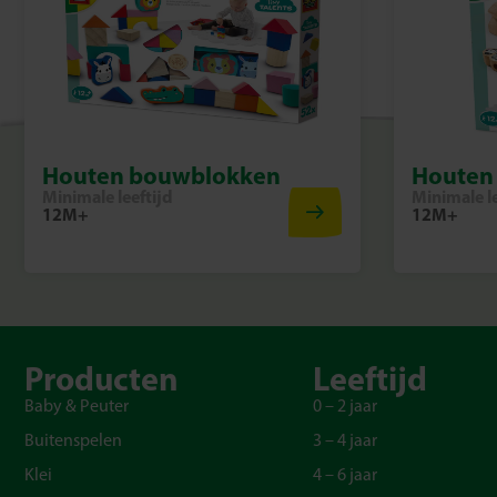
Houten bouwblokken
Houten 
Minimale leeftijd
Minimale le
12M+
12M+
Producten
Leeftijd
Baby & Peuter
0 – 2 jaar
Buitenspelen
3 – 4 jaar
Klei
4 – 6 jaar