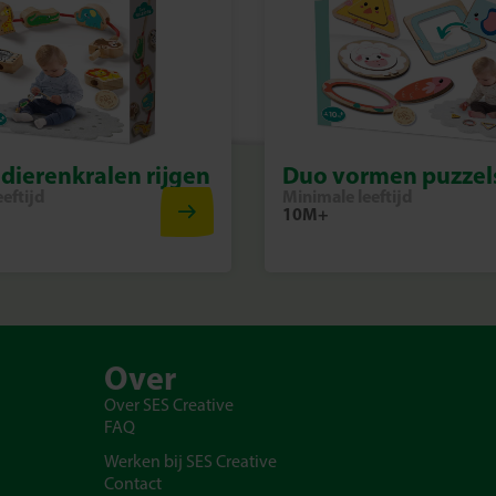
dierenkralen rijgen
Duo vormen puzzel
eftijd
Minimale leeftijd
10M+
Over
Over SES Creative
FAQ
Werken bij SES Creative
Contact