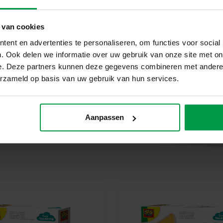
geproduceerd en getest in de f
veiligheidsnormen. Speelgoed va
kinderen trots kunnen zijn op h
 van cookies
Geef Je Baby Nu Een Wereld va
ent en advertenties te personaliseren, om functies voor social
Waar wacht je nog op? Pak de *
. Ook delen we informatie over uw gebruik van onze site met on
kleintje spelen, voelen en leren
e. Deze partners kunnen deze gegevens combineren met andere i
erzameld op basis van uw gebruik van hun services.
Aanpassen