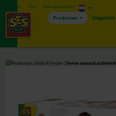
Over ons
FAQ
Verkoper worden?
Producten
Uitgelicht
|
Sense around activiteit
Producten
|
Baby & Peuter
|