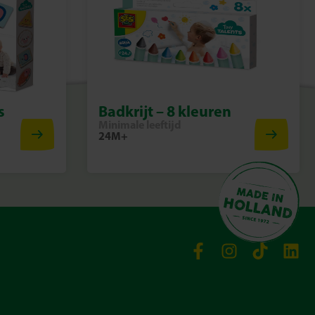
s
Badkrijt – 8 kleuren
Minimale leeftijd
24M+