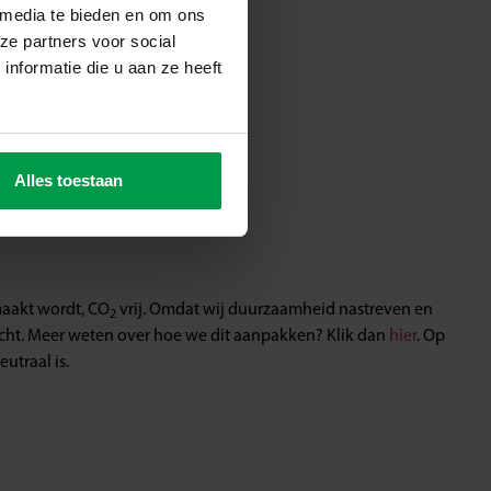
 media te bieden en om ons
ze partners voor social
nformatie die u aan ze heeft
Alles toestaan
emaakt wordt, CO
vrij. Omdat wij duurzaamheid nastreven en
2
ht. Meer weten over hoe we dit aanpakken? Klik dan
hier
. Op
eutraal is.