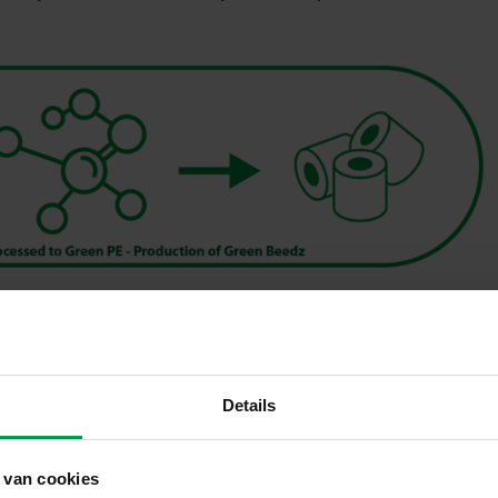
Beedz serie verkrijgbaar zijn de tweede innovatie in deze collectie
Details
 volledig schone en veilige recycle-stroom, die perfect is om te her
goed.
 van cookies