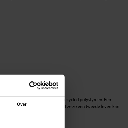
! De legborden zijn gemaakt van gerecycled polystyreen. Een
Over
gebruiken. SES Creative is trots dat ze zo een tweede leven kan