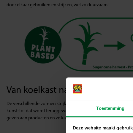
door elkaar gebruiken en strijken, wel zo duurzaam!
Van koelkast naar legbord
De verschillende vormen strijkkralen legborden die in de Green 
Toestemming
kunststof dat wordt teruggewonnen uit oude koelkast deuren! Een
geven aan producten en ze kan veranderen in waardevol speel
Deze website maakt gebruik