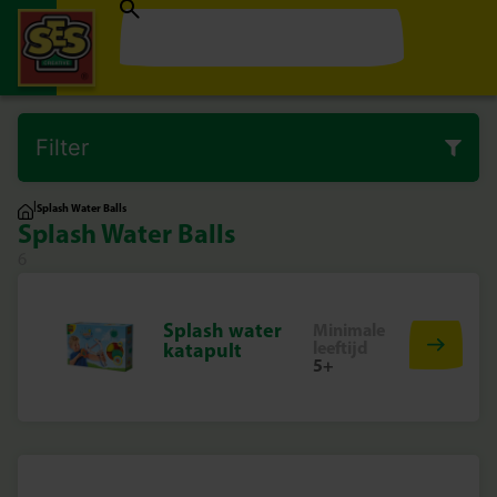
Filter
|
Splash Water Balls
Splash Water Balls
6
Splash water
Minimale
leeftijd
katapult
5+