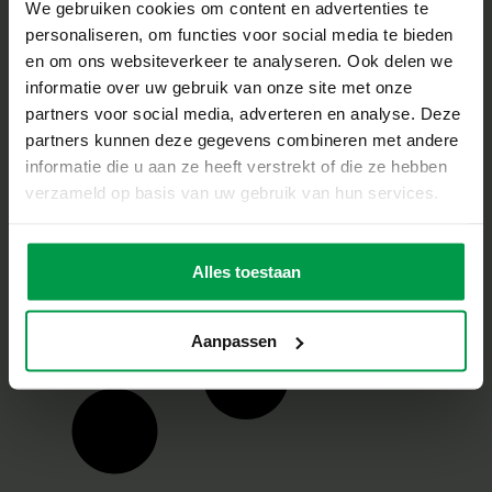
We gebruiken cookies om content en advertenties te
personaliseren, om functies voor social media te bieden
Splash
Minimale
en om ons websiteverkeer te analyseren. Ook delen we
leeftijd
waterballen
informatie over uw gebruik van onze site met onze
3+
lanceren
partners voor social media, adverteren en analyse. Deze
partners kunnen deze gegevens combineren met andere
informatie die u aan ze heeft verstrekt of die ze hebben
verzameld op basis van uw gebruik van hun services.
Splash
Minimale
leeftijd
waterballen
Alles toestaan
3+
XXL
Aanpassen