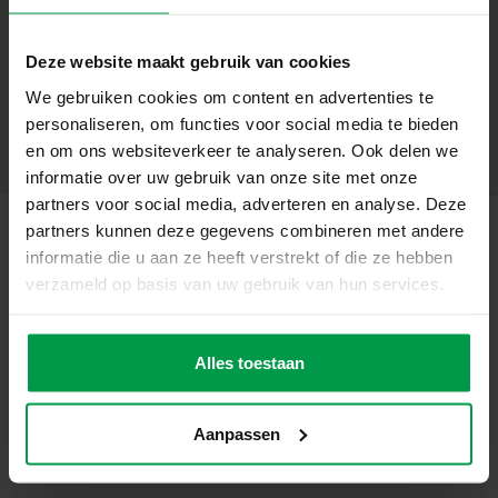
– Maak mega veel kleine belletjes in één keer
– Super sterke bellenblaas voor extra grote bellen
+
– Vlindervormige tool voor extra speelplezier
Deze website maakt gebruik van cookies
– Voel je een prinses met de magische bellen
Minimale leeftijd
|
3+
We gebruiken cookies om content en advertenties te
– Ideaal voor buitenspel en feestjes
Productnummer
|
02276
personaliseren, om functies voor social media te bieden
Deel dit product
Creëer Een Magisch Spektakel
en om ons websiteverkeer te analyseren. Ook delen we
Het gebruik van de vlinder bellenblaas is eenvoudig en
informatie over uw gebruik van onze site met onze
leuk. Doop de vlinder in het bellenblaassop, haal hem er
partners voor social media, adverteren en analyse. Deze
voorzichtig uit, en zwaai hem door de lucht. Kijk hoe een
partners kunnen deze gegevens combineren met andere
wolk van kleine belletjes verschijnt en laat de magie
informatie die u aan ze heeft verstrekt of die ze hebben
Gerelateerde producten
beginnen!
verzameld op basis van uw gebruik van hun services.
Inhoud van de Set
– Vlinder bubble tool
Bubble schuim –
Minimale
– 200 ml bellenblaassop
leeftijd
Olifant
Alles toestaan
– Bordje
3+
Waarom kiezen voor SES Creative?
Bij SES Creative vinden we veiligheid erg belangrijk.
Aanpassen
Daarom worden de producten geproduceerd en getest in
de fabriek in Nederland, volgens de strengste Europese