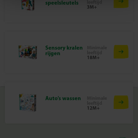
leeftijd
speelsleutels
Bij SES Creative vinden we veiligheid erg belangrijk.
3M+
Daarom worden de producten geproduceerd en getest in
de fabriek in Nederland, volgens de strengste Europese
veiligheidsnormen. Speelgoed van SES Creative zorgt
voor plezier en is erop gericht dat kinderen trots kunnen
zijn op hun werk, wat de creativiteit en ontwikkeling
Sensory kralen
Minimale
stimuleert.
leeftijd
rijgen
18M+
Begin Vandaag Nog Met Het Vangen Van Bijzondere
Vissen
Ontdek het plezier van vissen in bad en creëer de leukste
vangstwedstrijden met deze complete visspelset. Perfect
voor urenlang speelplezier in het water!
Auto’s wassen
Minimale
leeftijd
12M+