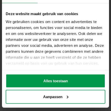
– Super sterke bellenblaas voor extra grote bellen
– Unicorn tool voor een magisch effect
+
– Blaas de leukste bellen met de unicorn thema
Deze website maakt gebruik van cookies
bellenblaas
Minimale leeftijd
|
3+
We gebruiken cookies om content en advertenties te
– De sop is goed uitwasbaar uit kleding
Productnummer
|
02278
personaliseren, om functies voor social media te bieden
Deel dit product
– Perfect voor kinderen vanaf 3 jaar
en om ons websiteverkeer te analyseren. Ook delen we
Creëer Betoverende Bellen Met Unicorn Bubbles
informatie over uw gebruik van onze site met onze
Met deze set kunnen kinderen de grootste en meest
partners voor social media, adverteren en analyse. Deze
magische bellen blazen die ze ooit hebben gezien. De
partners kunnen deze gegevens combineren met andere
unicorn bellenblaas tool maakt het nog leuker om buiten
informatie die u aan ze heeft verstrekt of die ze hebben
Gerelateerde producten
te spelen en met de stevige bellenblaas ring kunnen ze
verzameld op basis van uw gebruik van hun services.
betoverende bellen creëren. Deze set is ideaal voor
ouders die hun kinderen willen laten genieten van actief
Mega bubbles –
Minimale
en magisch buitenspelen. Het biedt een leuke manier om
leeftijd
Navulling 750ml
Alles toestaan
buiten te spelen en tegelijkertijd motorische
5+
vaardigheden te ontwikkelen.
Inhoud van de Set
Aanpassen
– Unicorn bellenblaas tool van foam
– Bellenblaas ring opzetstuk