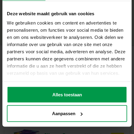
– Meng zelf je kleuren slime
+
– Maak verschillende soorten unicorn slime
Deze website maakt gebruik van cookies
– Stimuleert creativiteit en experimenteren
Minimale leeftijd
|
5+
– Veilig en gemakkelijk in gebruik
We gebruiken cookies om content en advertenties te
Productnummer
|
15016
Deel dit product
– Perfect voor kinderen vanaf 5 jaar
personaliseren, om functies voor social media te bieden
Ontdek Het Plezier Van Slime Maken
en om ons websiteverkeer te analyseren. Ook delen we
Met deze set kunnen kinderen hun eigen magische slime
informatie over uw gebruik van onze site met onze
creëren door kleuren en glitter te mengen. Het unieke
partners voor social media, adverteren en analyse. Deze
unicorn thema maakt deze set extra speciaal en zorgt
partners kunnen deze gegevens combineren met andere
Gerelateerde producten
voor eindeloos speelplezier. Ideaal voor kinderen die
informatie die u aan ze heeft verstrekt of die ze hebben
houden van experimenteren en knutselen.
verzameld op basis van uw gebruik van hun services.
Deze set is ideaal voor ouders die hun kinderen willen
Shake-a-Slime –
Minimale
laten genieten van een creatieve en leerzame activiteit.
leeftijd
Happy
Het biedt een leuke manier om te spelen en te
Alles toestaan
5+
explosion 200 g
experimenteren, terwijl het de creativiteit en
nieuwsgierigheid van je kind stimuleert.
Aanpassen
Inhoud van de Set
– Unicorn flesje
– Transparante slijm