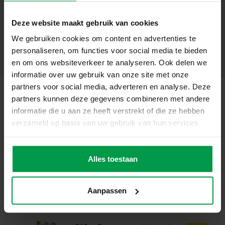
ontwikkelen.
+
Wat deze Set Geweldig Maakt
Deze website maakt gebruik van cookies
Minimale leeftijd
|
12M+
We gebruiken cookies om content en advertenties te
Productnummer
|
13204
Bevat 47 houten blokken en 3 geprinte dinofiguren
Deel dit product
personaliseren, om functies voor social media te bieden
Emmerdeksel fungeert als vormenstoof
en om ons websiteverkeer te analyseren. Ook delen we
informatie over uw gebruik van onze site met onze
Stimuleert motoriek, probleemoplossing en creatief
partners voor social media, adverteren en analyse. Deze
denken
partners kunnen deze gegevens combineren met andere
Gerelateerde producten
Duurzaam, veilig hout in moderne kleuren
informatie die u aan ze heeft verstrekt of die ze hebben
verzameld op basis van uw gebruik van hun services.
Inclusief handige opbergemmer
Kleurverandere
Minimale
Perfect voor kinderen vanaf 12 maanden
leeftijd
nde bad vissen
Alles toestaan
10M+
Waarom Dit Perfect Voor Jou Is
Deze bouwset is ideaal voor ouders die op zoek zijn naar
Aanpassen
multifunctioneel speelgoed dat leren en spelen
combineert. De blokken en vormenstoof dagen je kind uit
om logisch na te denken, te sorteren en te bouwen. En